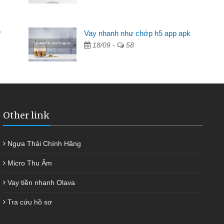
Mất 2 tuần các ngân hàng không ai cho vay. Trong khi
cần có 2 triệu để giải quyết việc riêng, trong 1-2 ngày tôi trả
?
Vay nhanh như chớp h5 app apk
được thôi. Cảm ơn đã giúp tôi kịp thời và nhanh chóng
18/09 -
58
Other link
Ngựa Thái Chính Hãng
Micro Thu Âm
Vay tiền nhanh Olava
Tra cứu hồ sơ