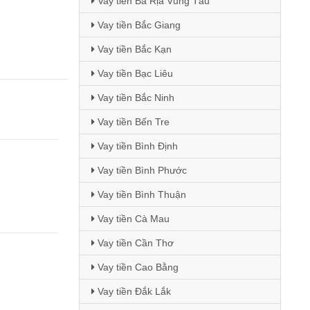
Vay tiền Bà Rịa Vũng Tàu
Vay tiền Bắc Giang
Vay tiền Bắc Kạn
Vay tiền Bạc Liêu
Vay tiền Bắc Ninh
Vay tiền Bến Tre
Vay tiền Bình Định
Vay tiền Bình Phước
Vay tiền Bình Thuận
Vay tiền Cà Mau
Vay tiền Cần Thơ
Vay tiền Cao Bằng
Vay tiền Đắk Lắk