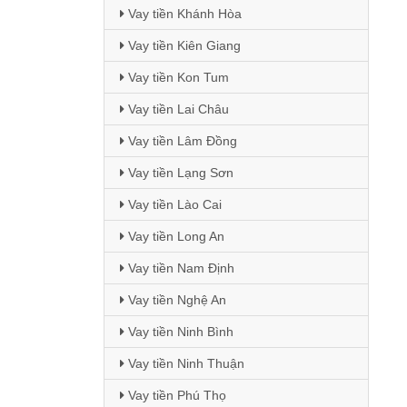
Vay tiền Khánh Hòa
Vay tiền Kiên Giang
Vay tiền Kon Tum
Vay tiền Lai Châu
Vay tiền Lâm Đồng
Vay tiền Lạng Sơn
Vay tiền Lào Cai
Vay tiền Long An
Vay tiền Nam Định
Vay tiền Nghệ An
Vay tiền Ninh Bình
Vay tiền Ninh Thuận
Vay tiền Phú Thọ