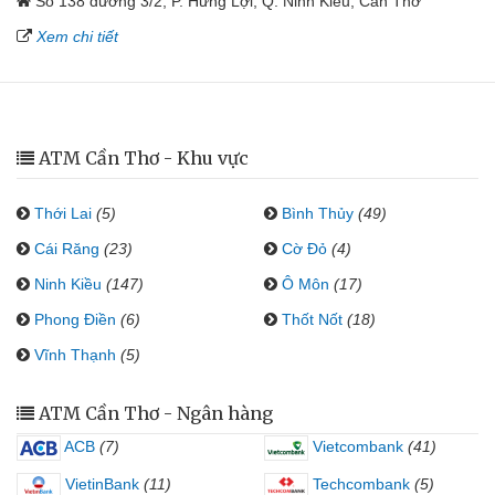
Số 138 đường 3/2, P. Hưng Lợi, Q. Ninh Kiều, Cần Thơ
Xem chi tiết
ATM Cần Thơ - Khu vực
Thới Lai
(5)
Bình Thủy
(49)
Cái Răng
(23)
Cờ Đỏ
(4)
Ninh Kiều
(147)
Ô Môn
(17)
Phong Điền
(6)
Thốt Nốt
(18)
Vĩnh Thạnh
(5)
ATM Cần Thơ - Ngân hàng
ACB
(7)
Vietcombank
(41)
VietinBank
(11)
Techcombank
(5)