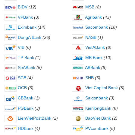
BIDV
(12)
MSB
(8)
VPBank
(3)
Agribank
(43)
Eximbank
(14)
Sacombank
(18)
DongA Bank
(26)
NASB
(1)
VIB
(6)
VietABank
(8)
TP Bank
(1)
MB Bank
(10)
SeABank
(5)
ABBank
(8)
SCB
(4)
SHB
(5)
OCB
(6)
Viet Capital Bank
(5)
CBBank
(1)
Saigonbank
(3)
PGBank
(3)
Kienlongbank
(6)
LienVietPostBank
(2)
BaoViet Bank
(2)
HDBank
(4)
PVcomBank
(5)