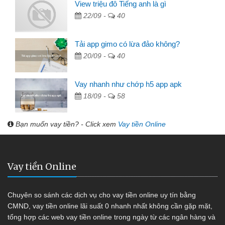
View triệu đô Tiếng anh là gì
22/09 -
40
Tải app gimo có lừa đảo không?
20/09 -
40
Vay nhanh như chớp h5 app apk
18/09 -
58
Bạn muốn vay tiền? - Click xem
Vay tiền Online
Vay tiền Online
Chuyên so sánh các dịch vụ cho vay tiền online uy tín bằng
CMND, vay tiền online lãi suất 0 nhanh nhất không cần gặp mặt,
tổng hợp các web vay tiền online trong ngày từ các ngân hàng và