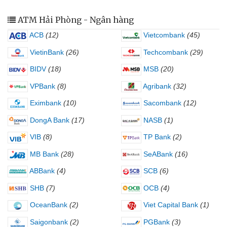
ATM Hải Phòng - Ngân hàng
ACB
(12)
Vietcombank
(45)
VietinBank
(26)
Techcombank
(29)
BIDV
(18)
MSB
(20)
VPBank
(8)
Agribank
(32)
Eximbank
(10)
Sacombank
(12)
DongA Bank
(17)
NASB
(1)
VIB
(8)
TP Bank
(2)
MB Bank
(28)
SeABank
(16)
ABBank
(4)
SCB
(6)
SHB
(7)
OCB
(4)
OceanBank
(2)
Viet Capital Bank
(1)
Saigonbank
(2)
PGBank
(3)