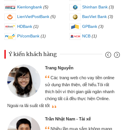
Kienlongbank
(5)
Shinhan Bank
(3)
LienVietPostBank
(5)
BaoViet Bank
(3)
HDBank
(1)
GPBank
(3)
PVcomBank
(1)
NCB
(1)
Ý kiến khách hàng
Trang Nguyễn
Các trang web cho vay tiền online
sử dụng thân thiện, dễ hiểu.Tôi rất
thích bởi vì thời gian giải ngân nhanh
chóng tất cả đều thực hiện Online.
thi
Ngoài ra lãi suất rất tốt
Trần Nhật Nam - Tài xế
Nhiều lần mua sắm không mang