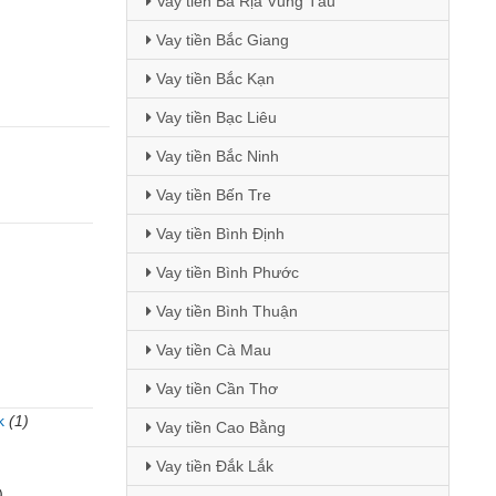
Vay tiền Bà Rịa Vũng Tàu
Vay tiền Bắc Giang
Vay tiền Bắc Kạn
Vay tiền Bạc Liêu
Vay tiền Bắc Ninh
Vay tiền Bến Tre
Vay tiền Bình Định
Vay tiền Bình Phước
Vay tiền Bình Thuận
Vay tiền Cà Mau
Vay tiền Cần Thơ
k
(1)
Vay tiền Cao Bằng
)
Vay tiền Đắk Lắk
)