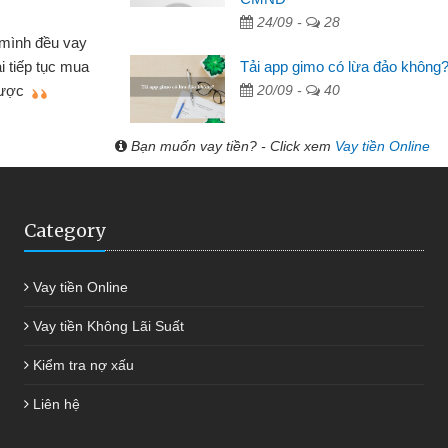
Lực - Tạp hóa
24/09 -
28
h doanh buôn bán nhỏ lẻ nhiều lúc cần vốn nhập
Tải app gimo có lừa đảo không
biết đến website qua bạn bè giới thiệu tôi đã giải
20/09 -
40
c công việc của mình nhanh chóng
Bạn muốn vay tiền? - Click xem
Vay tiền Online
Category
Vay tiền Online
Vay tiền Không Lãi Suất
Kiểm tra nợ xấu
Liên hệ