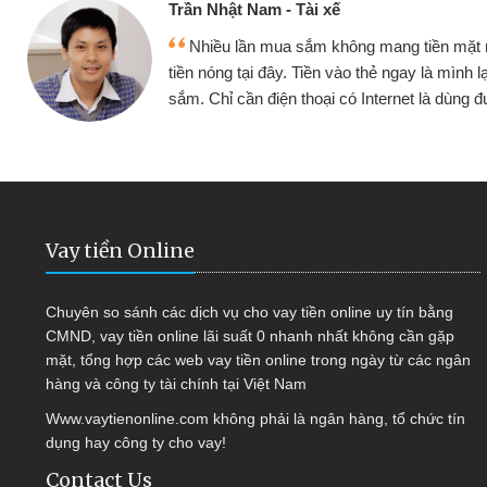
ế
Cấn Văn 
không mang tiền mặt mình đều vay
Tôi kin
vào thẻ ngay là mình lại tiếp tục mua
hàng, nhờ 
i có Internet là dùng được
quyết đượ
Vay tiền Online
Chuyên so sánh các dịch vụ cho vay tiền online uy tín bằng
CMND, vay tiền online lãi suất 0 nhanh nhất không cần gặp
mặt, tổng hợp các web vay tiền online trong ngày từ các ngân
hàng và công ty tài chính tại Việt Nam
Www.vaytienonline.com không phải là ngân hàng, tổ chức tín
dụng hay công ty cho vay!
Contact Us