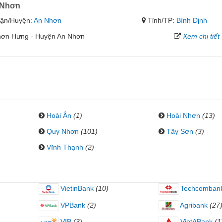
 Nhơn
ận/Huyện:
An Nhơn
Tỉnh/TP:
Bình Định
Nhơn Hưng - Huyện An Nhơn
Xem chi tiết
Hoài Ân
(1)
Hoài Nhơn
(13)
Quy Nhơn
(101)
Tây Sơn
(3)
Vĩnh Thạnh
(2)
VietinBank
(10)
Techcomban
VPBank
(2)
Agribank
(27
VIB
(3)
VietABank
(1