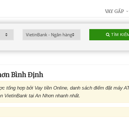
VAY GẤP
TÌM KIẾ
ơn Bình Định
c tổng hợp bởi Vay tiền Online, danh sách điểm đặt máy 
ền VietinBank tại An Nhơn nhanh nhất.