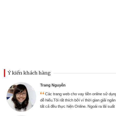
Ý kiến khách hàng
Đoàn Hữ
Mình c
y tiền online sử dụng thân thiện,
nhưng thậ
i vì thời gian giải ngân nhanh chóng
không cần 
ine. Ngoài ra lãi suất rất tốt
bè biết