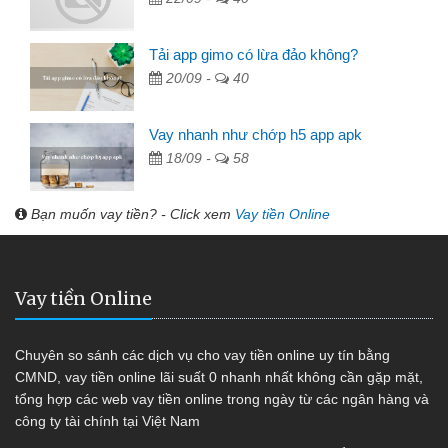
Tải app gimo có lừa đảo không?
20/09 -
40
Vay nhanh như chớp h5 app apk
18/09 -
58
Bạn muốn vay tiền? - Click xem
Vay tiền Online
Vay tiền Online
Chuyên so sánh các dịch vụ cho vay tiền online uy tín bằng
CMND, vay tiền online lãi suất 0 nhanh nhất không cần gặp mặt,
tổng hợp các web vay tiền online trong ngày từ các ngân hàng và
công ty tài chính tại Việt Nam