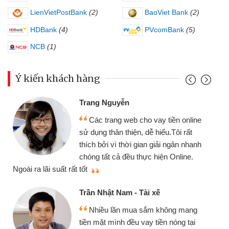
LienVietPostBank
(2)
BaoViet Bank
(2)
HDBank
(4)
PVcomBank
(5)
NCB
(1)
Ý kiến khách hàng
Đoàn Hữu C
 Nguyễn
Mình cần t
 trang web cho vay tiền online
chiếc xe wav
 thân thiện, dễ hiểu.Tôi rất
gói vay tiền
ởi vì thời gian giải ngân nhanh
cần gặp mặt nê
tất cả đều thực hiện Online.
thiệu cho bạn bè biết
Cấn Văn Lực
hật Nam - Tài xế
Tôi kinh d
ều lần mua sắm không mang
nhiều lúc cần
ặt mình đều vay tiền nóng tại