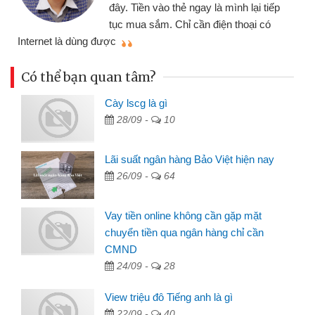
đến website qu
ền vào thẻ ngay là mình lại tiếp
đã giải quyết
a sắm. Chỉ cần điện thoại có
mình nhanh chóng
Có thể bạn quan tâm?
Cày lscg là gì
28/09 -
10
Lãi suất ngân hàng Bảo Việt hiện nay
26/09 -
64
Vay tiền online không cần gặp mặt
chuyển tiền qua ngân hàng chỉ cần
CMND
24/09 -
28
View triệu đô Tiếng anh là gì
22/09 -
40