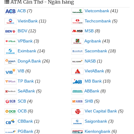
ATM Cần Thơ - Ngân hàng
ACB
(7)
Vietcombank
(41)
VietinBank
(11)
Techcombank
(5)
BIDV
(12)
MSB
(8)
VPBank
(3)
Agribank
(43)
Eximbank
(14)
Sacombank
(18)
DongA Bank
(26)
NASB
(1)
VIB
(6)
VietABank
(8)
TP Bank
(1)
MB Bank
(10)
SeABank
(5)
ABBank
(8)
SCB
(4)
SHB
(5)
OCB
(6)
Viet Capital Bank
(5)
CBBank
(1)
Saigonbank
(3)
PGBank
(3)
Kienlongbank
(6)