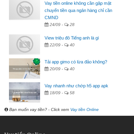
Vay tiền online không cần gặp mặt
chuyển tiền qua ngân hàng chỉ cần
CMND
24/09 -
28
View triệu đô Tiếng anh là gì
22/09 -
40
Tải app gimo có lừa đảo không?
20/09 -
40
Vay nhanh như chớp h5 app apk
18/09 -
58
Bạn muốn vay tiền? - Click xem
Vay tiền Online