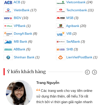
ACB
(1)
Vietcombank
(24)
VietinBank
(17)
Techcombank
(11)
BIDV
(10)
MSB
(3)
VPBank
(1)
Agribank
(20)
DongA Bank
(8)
VIB
(2)
MB Bank
(6)
SeABank
(3)
ABBank
(5)
SHB
(3)
Shinhan Bank
(1)
LienVietPostBank
(1)
Ý kiến khách hàng
Trang Nguyễn
Các trang web cho vay tiền online
sử dụng thân thiện, dễ hiểu.Tôi rất
thích bởi vì thời gian giải ngân nhanh