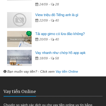
24/09 -
28
View triệu đô Tiếng anh là gì
22/09 -
40
Tải app gimo có lừa đảo không?
20/09 -
40
Vay nhanh như chớp h5 app apk
18/09 -
58
Bạn muốn vay tiền? - Click xem
Vay tiền Online
Vay tiền Online
Chuyên so sánh các dịch vụ cho vay tiền online uy tín bằng