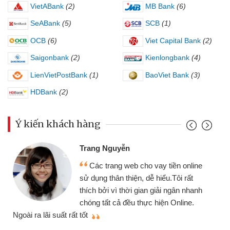
VietABank
(2)
MB Bank
(6)
SeABank
(5)
SCB
(1)
OCB
(6)
Viet Capital Bank
(2)
Saigonbank
(2)
Kienlongbank
(4)
LienVietPostBank
(1)
BaoViet Bank
(3)
HDBank
(2)
Ý kiến khách hàng
Trang Nguyễn
Các trang web cho vay tiền online
sử dụng thân thiện, dễ hiểu.Tôi rất
thích bởi vì thời gian giải ngân nhanh
chóng tất cả đều thực hiện Online.
thi
Ngoài ra lãi suất rất tốt