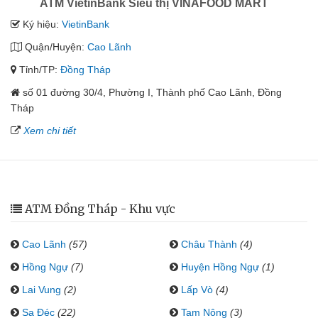
ATM VietinBank Siêu thị VINAFOOD MART
Ký hiệu:
VietinBank
Quận/Huyện:
Cao Lãnh
Tỉnh/TP:
Đồng Tháp
số 01 đường 30/4, Phường I, Thành phố Cao Lãnh, Đồng
Tháp
Xem chi tiết
ATM Đồng Tháp - Khu vực
Cao Lãnh
(57)
Châu Thành
(4)
Hồng Ngự
(7)
Huyện Hồng Ngự
(1)
Lai Vung
(2)
Lấp Vò
(4)
Sa Đéc
(22)
Tam Nông
(3)