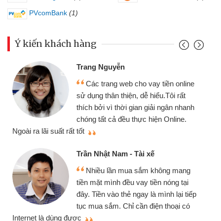
PVcomBank
(1)
Ý kiến khách hàng
Đoàn Hữu C
 Nguyễn
Mình cần t
 trang web cho vay tiền online
chiếc xe wav
 thân thiện, dễ hiểu.Tôi rất
gói vay tiền
ởi vì thời gian giải ngân nhanh
cần gặp mặt nê
tất cả đều thực hiện Online.
thiệu cho bạn bè biết
Cấn Văn Lực
hật Nam - Tài xế
Tôi kinh d
ều lần mua sắm không mang
nhiều lúc cần
ặt mình đều vay tiền nóng tại
đến website qu
ền vào thẻ ngay là mình lại tiếp
đã giải quyết
a sắm. Chỉ cần điện thoại có
mình nhanh chóng