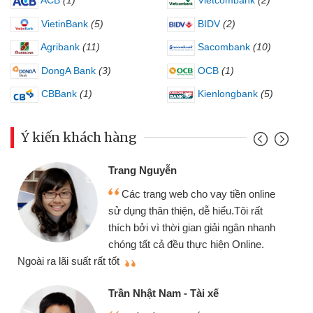
ACB
(1)
Vietcombank
(2)
VietinBank
(5)
BIDV
(2)
Agribank
(11)
Sacombank
(10)
DongA Bank
(3)
OCB
(1)
CBBank
(1)
Kienlongbank
(5)
Ý kiến khách hàng
Trang Nguyễn
Các trang web cho vay tiền online
sử dụng thân thiện, dễ hiểu.Tôi rất
thích bởi vì thời gian giải ngân nhanh
chóng tất cả đều thực hiện Online.
thi
Ngoài ra lãi suất rất tốt
Trần Nhật Nam - Tài xế