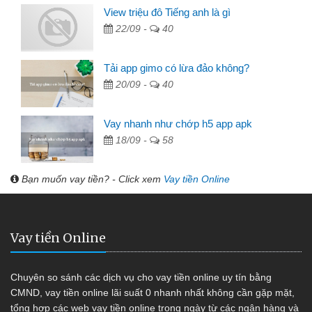
View triệu đô Tiếng anh là gì
22/09 -
40
Tải app gimo có lừa đảo không?
20/09 -
40
Vay nhanh như chớp h5 app apk
18/09 -
58
Bạn muốn vay tiền? - Click xem
Vay tiền Online
Vay tiền Online
Chuyên so sánh các dịch vụ cho vay tiền online uy tín bằng
CMND, vay tiền online lãi suất 0 nhanh nhất không cần gặp mặt,
tổng hợp các web vay tiền online trong ngày từ các ngân hàng và