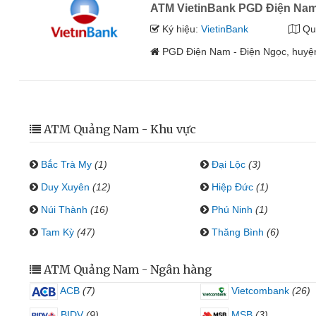
ATM VietinBank PGD Điện Na
Ký hiệu:
VietinBank
Qu
PGD Điện Nam - Điện Ngọc, huyệ
ATM Quảng Nam - Khu vực
Bắc Trà My
(1)
Đại Lộc
(3)
Duy Xuyên
(12)
Hiệp Đức
(1)
Núi Thành
(16)
Phú Ninh
(1)
Tam Kỳ
(47)
Thăng Bình
(6)
ATM Quảng Nam - Ngân hàng
ACB
(7)
Vietcombank
(26)
BIDV
(9)
MSB
(3)