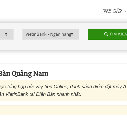
VAY GẤP
TÌM KIẾ
 Bàn Quảng Nam
ợc tổng hợp bởi Vay tiền Online, danh sách điểm đặt máy 
ền VietinBank tại Điện Bàn nhanh nhất.