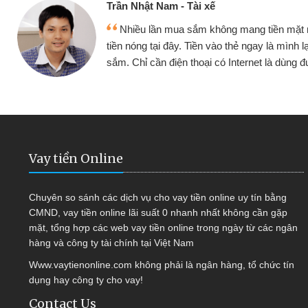
ế
Cấn Văn 
không mang tiền mặt mình đều vay
Tôi kin
vào thẻ ngay là mình lại tiếp tục mua
hàng, nhờ 
i có Internet là dùng được
quyết đượ
Vay tiền Online
Chuyên so sánh các dịch vụ cho vay tiền online uy tín bằng
CMND, vay tiền online lãi suất 0 nhanh nhất không cần gặp
mặt, tổng hợp các web vay tiền online trong ngày từ các ngân
hàng và công ty tài chính tại Việt Nam
Www.vaytienonline.com không phải là ngân hàng, tổ chức tín
dụng hay công ty cho vay!
Contact Us