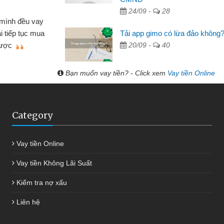
Lực - Tạp hóa
24/09 -
28
h doanh buôn bán nhỏ lẻ nhiều lúc cần vốn nhập
Tải app gimo có lừa đảo không
biết đến website qua bạn bè giới thiệu tôi đã giải
20/09 -
40
c công việc của mình nhanh chóng
Bạn muốn vay tiền? - Click xem
Vay tiền Online
Category
Vay tiền Online
Vay tiền Không Lãi Suất
Kiểm tra nợ xấu
Liên hệ