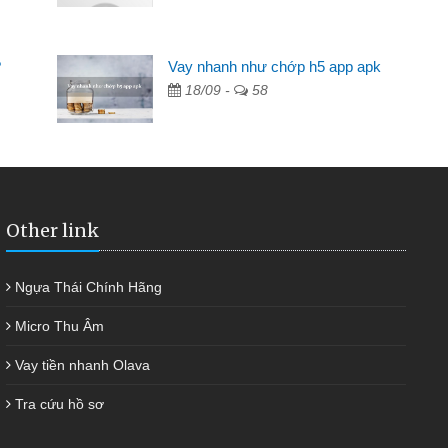
Mất 2 tuần các ngân hàng không ai cho vay. Trong khi
cần có 2 triệu để giải quyết việc riêng, trong 1-2 ngày tôi trả
?
Vay nhanh như chớp h5 app apk
được thôi. Cảm ơn đã giúp tôi kịp thời và nhanh chóng
18/09 -
58
Other link
Ngựa Thái Chính Hãng
Micro Thu Âm
Vay tiền nhanh Olava
Tra cứu hồ sơ