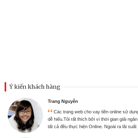
Ý kiến khách hàng
Đoàn Hữ
Mình c
y tiền online sử dụng thân thiện,
nhưng thậ
i vì thời gian giải ngân nhanh chóng
không cần 
ine. Ngoài ra lãi suất rất tốt
bè biết