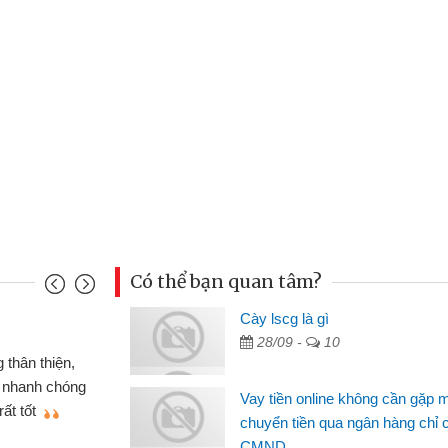
Có thể bạn quan tâm?
u Cảnh
Cày lscg là gì
28/09 -
10
ần tiền gấp nên định cầm cố chiếc xe wave
t may đã có gói vay tiền bằng CMND online
Vay tiền online không cần gặp 
gặp mặt nên rất tiện lợi, sẽ giới thiệu cho bạn
chuyển tiền qua ngân hàng chỉ 
CMND