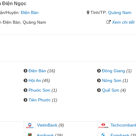
m Điện Ngọc
ận/Huyện:
Điện Bàn
Tỉnh/TP:
Quảng Nam
n Điện Bàn, Quảng Nam
Xem chi tiết
Điện Bàn
(16)
Đông Giang
(1)
Hội An
(45)
Nông Sơn
(1)
Phước Sơn
(1)
Quế Sơn
(4)
Tiên Phước
(1)
VietinBank
(9)
Techcomban
Agribank
(29)
Eximbank
(3)