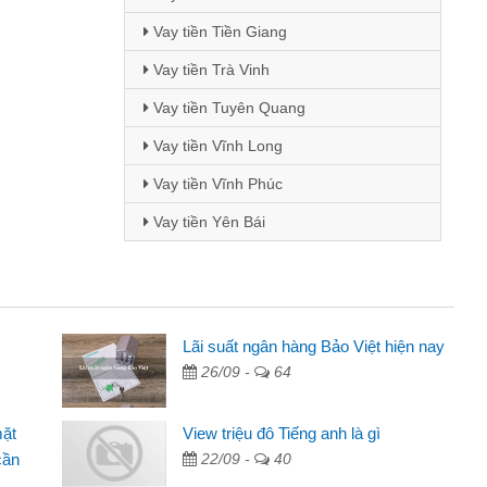
Vay tiền Tiền Giang
Vay tiền Trà Vinh
Vay tiền Tuyên Quang
Vay tiền Vĩnh Long
Vay tiền Vĩnh Phúc
Vay tiền Yên Bái
Mai Lan - Sinh viên
Lãi suất ngân hàng Bảo Việt hiện nay
26/09 -
64
Tôi biết đến thông qua quảng cáo trên facebook. Tôi là
sinh viên nên cần đóng tiền nhà, sinh nhật bạn bè, mà đọc
mặt
View triệu đô Tiếng anh là gì
thấy thủ tục nhanh gọn nên tôi quyết định vay
cần
22/09 -
40
Lâm Minh Chánh