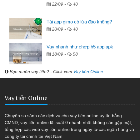
22/09 -
40
Tải app gimo có lừa đảo không?
20/09 -
40
Vay nhanh như chớp h5 app apk
18/09 -
58
Bạn muốn vay tiền? - Click xem
Vay tiền Online
Vay tiền Online
Chuyên so sánh các dịch vụ cho vay tiền online uy tín bằng
CMND, vay tiền online lãi suất 0 nhanh nhất không cần gặp mặt,
tổng hợp các web vay tiền online trong ngày từ các ngân hàng và
công ty tài chính tại Việt Nam