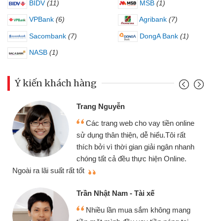
BIDV
(11)
MSB
(1)
VPBank
(6)
Agribank
(7)
Sacombank
(7)
DongA Bank
(1)
NASB
(1)
Ý kiến khách hàng
Đoàn Hữu Cảnh
Mình cần tiền gấp nên định c
tiền online
chiếc xe wave nhưng thật may đ
u.Tôi rất
gói vay tiền bằng CMND online 
i ngân nhanh
cần gặp mặt nên rất tiện lợi, sẽ g
n Online.
thiệu cho bạn bè biết
Cấn Văn Lực - Tạp hóa
Tôi kinh doanh buôn bán nhỏ 
hông mang
nhiều lúc cần vốn nhập hàng, nh