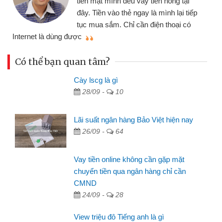
n nóng tại
đến website qua bạn bè giới thiệu
ình lại tiếp
đã giải quyết được công việc củ
n thoại có
mình nhanh chóng
Có thể bạn quan tâm?
Cày lscg là gì
28/09 -
10
Lãi suất ngân hàng Bảo Việt hiện nay
26/09 -
64
Vay tiền online không cần gặp mặt
chuyển tiền qua ngân hàng chỉ cần
CMND
24/09 -
28
View triệu đô Tiếng anh là gì