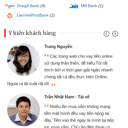
DongA Bank
(4)
MB Bank
(1)
LienVietPostBank
(2)
Ý kiến khách hàng
Trang Nguyễn
Các trang web cho vay tiền online
sử dụng thân thiện, dễ hiểu.Tôi rất
thích bởi vì thời gian giải ngân nhanh
chóng tất cả đều thực hiện Online.
thi
Ngoài ra lãi suất rất tốt
Trần Nhật Nam - Tài xế
Nhiều lần mua sắm không mang
tiền mặt mình đều vay tiền nóng tại
đây. Tiền vào thẻ ngay là mình lại tiếp
tục mua sắm. Chỉ cần điện thoại có