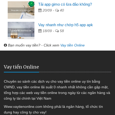
Tải app gimo có lừa đảo không?
20/09 -
40
Vay nhanh như chớp h5 app apk
18/09 -
58
Bạn muốn vay tiền? - Click xem
Vay tiền Online
Vay tiền Online
Chuyên so sánh các dịch vụ cho vay tiền online uy tín bằng
CMND, vay tiền online lãi suất 0 nhanh nhất không cần gặp mặt,
tổng hợp các web vay tiền online trong ngày từ các ngân hàng và
công ty tài chính tại Việt Nam
Www.vaytienonline.com không phải là ngân hàng, tổ chức tín
dụng hay công ty cho vay!