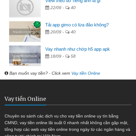
View triệu đô Tiếng anh là gì
22/09 -
40
Tải app gimo có lừa đảo không?
20/09 -
40
Vay nhanh như chớp h5 app apk
18/09 -
58
Bạn muốn vay tiền? - Click xem
Vay tiền Online
Vay tiền Online
Chuyên so sánh các dịch vụ cho vay tiền online uy tín bằng
CMND, vay tiền online lãi suất 0 nhanh nhất không cần gặp mặt,
tổng hợp các web vay tiền online trong ngày từ các ngân hàng và