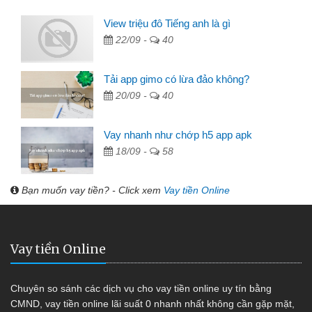
View triệu đô Tiếng anh là gì
22/09 -
40
Tải app gimo có lừa đảo không?
20/09 -
40
Vay nhanh như chớp h5 app apk
18/09 -
58
Bạn muốn vay tiền? - Click xem
Vay tiền Online
Vay tiền Online
Chuyên so sánh các dịch vụ cho vay tiền online uy tín bằng
CMND, vay tiền online lãi suất 0 nhanh nhất không cần gặp mặt,