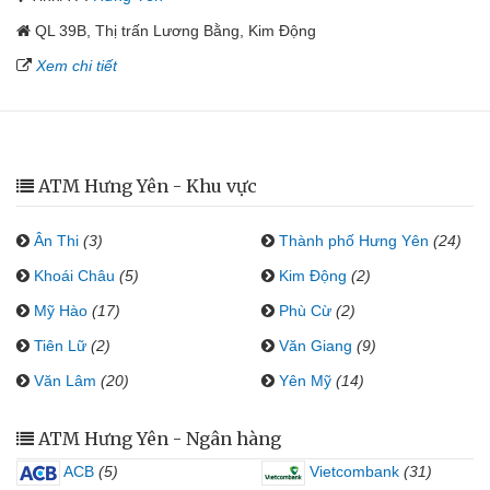
QL 39B, Thị trấn Lương Bằng, Kim Động
Xem chi tiết
ATM Hưng Yên - Khu vực
Ân Thi
(3)
Thành phố Hưng Yên
(24)
Khoái Châu
(5)
Kim Động
(2)
Mỹ Hào
(17)
Phù Cừ
(2)
Tiên Lữ
(2)
Văn Giang
(9)
Văn Lâm
(20)
Yên Mỹ
(14)
ATM Hưng Yên - Ngân hàng
ACB
(5)
Vietcombank
(31)