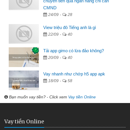
chuyển tiền qua ngân hàng chỉ cần
CMND
24/09 -
28
View triệu đô Tiếng anh là gì
22/09 -
40
Tải app gimo có lừa đảo không?
20/09 -
40
Vay nhanh như chớp h5 app apk
18/09 -
58
Bạn muốn vay tiền? - Click xem
Vay tiền Online
Vay tiền Online