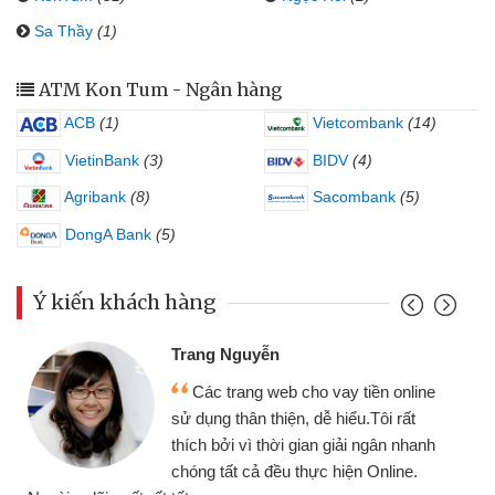
Sa Thầy
(1)
ATM Kon Tum - Ngân hàng
ACB
(1)
Vietcombank
(14)
VietinBank
(3)
BIDV
(4)
Agribank
(8)
Sacombank
(5)
DongA Bank
(5)
Ý kiến khách hàng
Trang Nguyễn
Các trang web cho vay tiền online
sử dụng thân thiện, dễ hiểu.Tôi rất
thích bởi vì thời gian giải ngân nhanh
chóng tất cả đều thực hiện Online.
thi