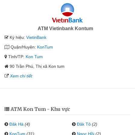
ATM Vietinbank Kontum
Ký hiệu:
VietinBank
Quận/Huyện:
KonTum
Tỉnh/TP:
Kon Tum
90 Trần Phú, Thị xã Kon tum
Xem chi tiết
ATM Kon Tum - Khu vực
Đăk Hà
(4)
Đăk Tô
(2)
KonTum
(31)
Ngọc Hồi
(2)