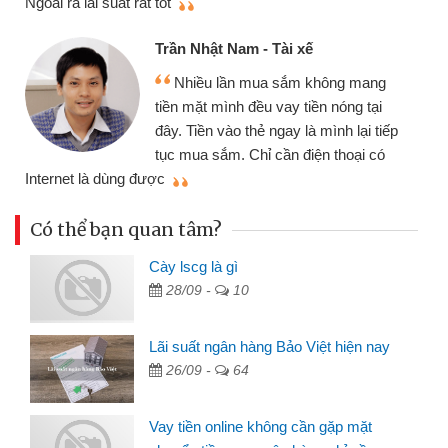
Ngoài ra lãi suất rất tốt
Trần Nhật Nam - Tài xế
Nhiều lần mua sắm không mang
tiền mặt mình đều vay tiền nóng tại
đây. Tiền vào thẻ ngay là mình lại tiếp
tục mua sắm. Chỉ cần điện thoại có
mì
Internet là dùng được
Có thể bạn quan tâm?
Cày lscg là gì
28/09 -
10
Lãi suất ngân hàng Bảo Việt hiện nay
26/09 -
64
Vay tiền online không cần gặp mặt