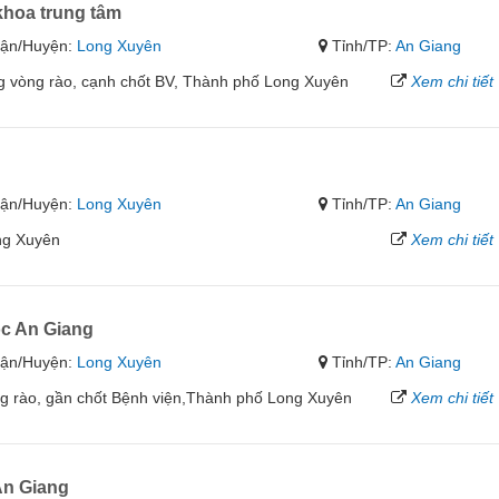
khoa trung tâm
ận/Huyện:
Long Xuyên
Tỉnh/TP:
An Giang
ong vòng rào, cạnh chốt BV, Thành phố Long Xuyên
Xem chi tiết
ận/Huyện:
Long Xuyên
Tỉnh/TP:
An Giang
ng Xuyên
Xem chi tiết
ọc An Giang
ận/Huyện:
Long Xuyên
Tỉnh/TP:
An Giang
g rào, gần chốt Bệnh viện,Thành phố Long Xuyên
Xem chi tiết
An Giang