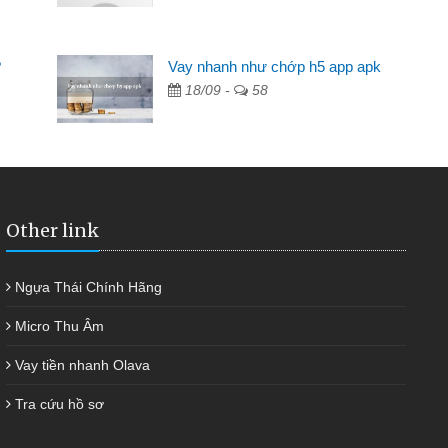
Mất 2 tuần các ngân hàng không ai cho vay. Trong khi
cần có 2 triệu để giải quyết việc riêng, trong 1-2 ngày tôi trả
?
Vay nhanh như chớp h5 app apk
được thôi. Cảm ơn đã giúp tôi kịp thời và nhanh chóng
18/09 -
58
Other link
Ngựa Thái Chính Hãng
Micro Thu Âm
Vay tiền nhanh Olava
Tra cứu hồ sơ