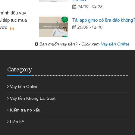
Lực - Tạp hóa
24/09 -
28
h doanh buôn bán nhỏ lẻ nhiều lúc cần vốn nhập
Tải app gimo có lừa đảo không
biết đến website qua bạn bè giới thiệu tôi đã giải
20/09 -
40
c công việc của mình nhanh chóng
Bạn muốn vay tiền? - Click xem
Vay tiền Online
Category
Vay tiền Online
Vay tiền Không Lãi Suất
Kiểm tra nợ xấu
Liên hệ