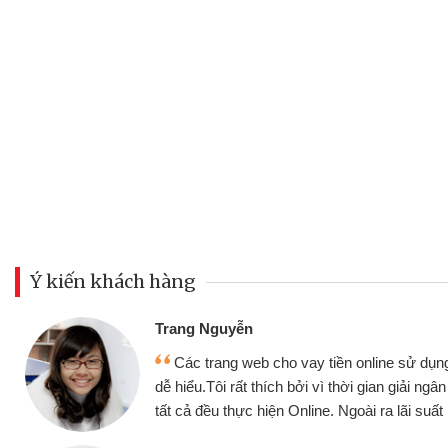
Ý kiến khách hàng
Đoàn Hữ
Mình c
y tiền online sử dụng thân thiện,
nhưng thậ
i vì thời gian giải ngân nhanh chóng
không cần 
ine. Ngoài ra lãi suất rất tốt
bè biết