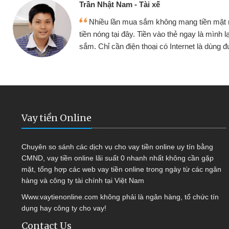
ế
Cấn Văn 
không mang tiền mặt mình đều vay
Tôi kin
vào thẻ ngay là mình lại tiếp tục mua
hàng, nhờ 
i có Internet là dùng được
quyết đượ
Vay tiền Online
Chuyên so sánh các dịch vụ cho vay tiền online uy tín bằng
CMND, vay tiền online lãi suất 0 nhanh nhất không cần gặp
mặt, tổng hợp các web vay tiền online trong ngày từ các ngân
hàng và công ty tài chính tại Việt Nam
Www.vaytienonline.com không phải là ngân hàng, tổ chức tín
dụng hay công ty cho vay!
Contact Us