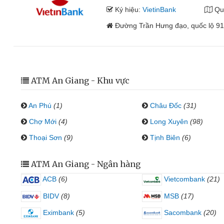
Ký hiệu:
VietinBank
Qu
Đường Trần Hưng đạo, quốc lộ 91
ATM An Giang - Khu vực
An Phú
(1)
Châu Đốc
(31)
Chợ Mới
(4)
Long Xuyên
(98)
Thoại Sơn
(9)
Tịnh Biên
(6)
ATM An Giang - Ngân hàng
ACB
(6)
Vietcombank
(21)
BIDV
(8)
MSB
(17)
Eximbank
(5)
Sacombank
(20)