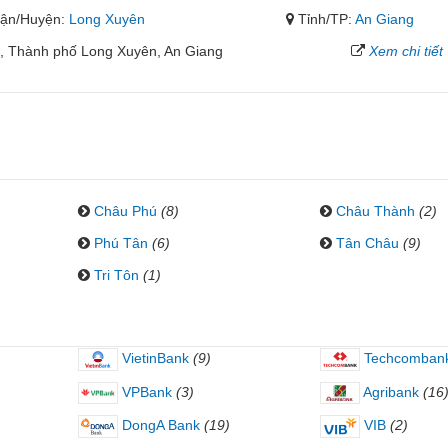
ận/Huyện:
Long Xuyên
Tỉnh/TP:
An Giang
, Thành phố Long Xuyên, An Giang
Xem chi tiết
Châu Phú
(8)
Châu Thành
(2)
Phú Tân
(6)
Tân Châu
(9)
Tri Tôn
(1)
VietinBank
(9)
Techcomban
VPBank
(3)
Agribank
(16
DongA Bank
(19)
VIB
(2)