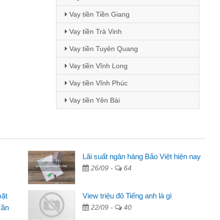
Vay tiền Tiền Giang
Vay tiền Trà Vinh
Vay tiền Tuyên Quang
Vay tiền Vĩnh Long
Vay tiền Vĩnh Phúc
Vay tiền Yên Bái
Mai Lan - Sinh viên
Lãi suất ngân hàng Bảo Việt hiện nay
26/09 -
64
Tôi biết đến thông qua quảng cáo trên facebook. Tôi là
sinh viên nên cần đóng tiền nhà, sinh nhật bạn bè, mà đọc
mặt
View triệu đô Tiếng anh là gì
thấy thủ tục nhanh gọn nên tôi quyết định vay
cần
22/09 -
40
Lâm Minh Chánh