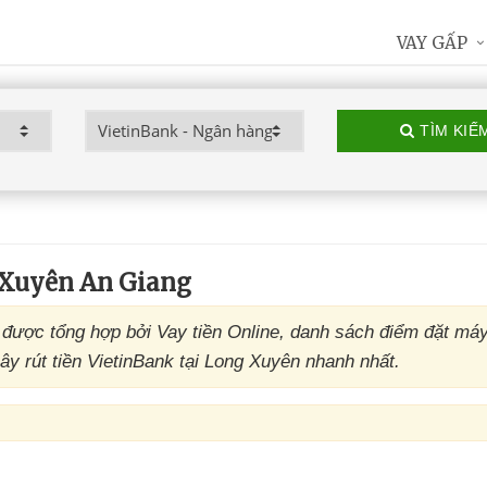
VAY GẤP
TÌM KIẾ
 Xuyên An Giang
được tổng hợp bởi Vay tiền Online, danh sách điểm đặt má
y rút tiền VietinBank tại Long Xuyên nhanh nhất.