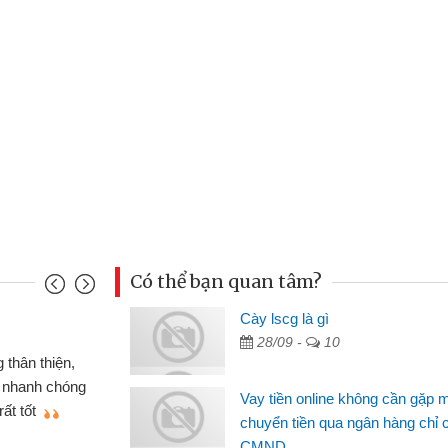
Có thể bạn quan tâm?
u Cảnh
Cày lscg là gì
28/09 -
10
ần tiền gấp nên định cầm cố chiếc xe wave
t may đã có gói vay tiền bằng CMND online
Vay tiền online không cần gặp 
gặp mặt nên rất tiện lợi, sẽ giới thiệu cho bạn
chuyển tiền qua ngân hàng chỉ 
CMND