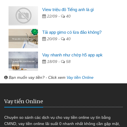
View triệu đô Tiếng anh là gì
22/09 -
40
Tải app gimo có lừa đảo không?
20/09 -
40
Vay nhanh như chớp h5 app apk
18/09 -
58
Bạn muốn vay tiền? - Click xem
Vay tiền Online
Vay tiền Online
Chuyên so sánh các dịch vụ cho vay tiền online uy tín bằng
CMND, vay tiền online lãi suất 0 nhanh nhất không cần gặp mặt,