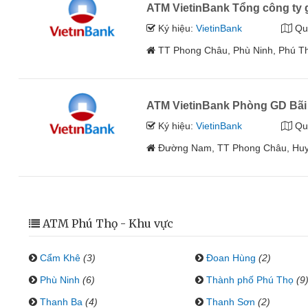
ATM VietinBank Tổng công ty 
Ký hiệu:
VietinBank
Qu
TT Phong Châu, Phù Ninh, Phú T
ATM VietinBank Phòng GD Bãi
Ký hiệu:
VietinBank
Qu
Đường Nam, TT Phong Châu, Huy
ATM Phú Thọ - Khu vực
Cẩm Khê
(3)
Đoan Hùng
(2)
Phù Ninh
(6)
Thành phố Phú Thọ
(9
Thanh Ba
(4)
Thanh Sơn
(2)