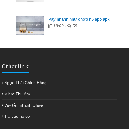
Mất 2 tuần các ngân hàng không ai cho vay. Trong khi
cần có 2 triệu để giải quyết việc riêng, trong 1-2 ngày tôi trả
?
Vay nhanh như chớp h5 app apk
được thôi. Cảm ơn đã giúp tôi kịp thời và nhanh chóng
18/09 -
58
Other link
Ngựa Thái Chính Hãng
Micro Thu Âm
Vay tiền nhanh Olava
Tra cứu hồ sơ