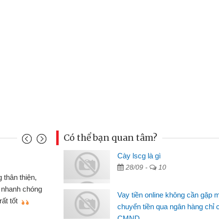
Có thể bạn quan tâm?
u Cảnh
Cày lscg là gì
28/09 -
10
ần tiền gấp nên định cầm cố chiếc xe wave
t may đã có gói vay tiền bằng CMND online
Vay tiền online không cần gặp 
gặp mặt nên rất tiện lợi, sẽ giới thiệu cho bạn
chuyển tiền qua ngân hàng chỉ 
CMND