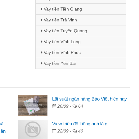
Vay tiền Tiền Giang
Vay tiền Trà Vinh
Vay tiền Tuyên Quang
Vay tiền Vĩnh Long
Vay tiền Vĩnh Phúc
Vay tiền Yên Bái
Mai Lan - Sinh viên
Lãi suất ngân hàng Bảo Việt hiện nay
26/09 -
64
Tôi biết đến thông qua quảng cáo trên facebook. Tôi là
sinh viên nên cần đóng tiền nhà, sinh nhật bạn bè, mà đọc
mặt
View triệu đô Tiếng anh là gì
thấy thủ tục nhanh gọn nên tôi quyết định vay
cần
22/09 -
40
Lâm Minh Chánh