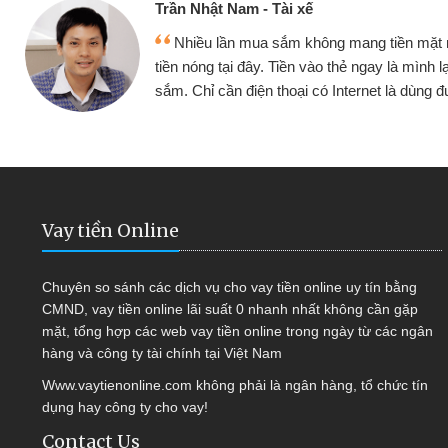
ế
Cấn Văn 
không mang tiền mặt mình đều vay
Tôi kin
vào thẻ ngay là mình lại tiếp tục mua
hàng, nhờ 
i có Internet là dùng được
quyết đượ
Vay tiền Online
Chuyên so sánh các dịch vụ cho vay tiền online uy tín bằng
CMND, vay tiền online lãi suất 0 nhanh nhất không cần gặp
mặt, tổng hợp các web vay tiền online trong ngày từ các ngân
hàng và công ty tài chính tại Việt Nam
Www.vaytienonline.com không phải là ngân hàng, tổ chức tín
dụng hay công ty cho vay!
Contact Us