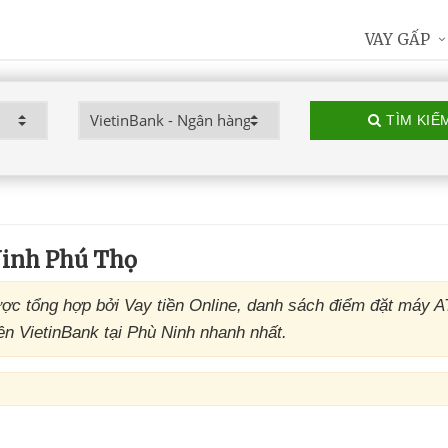
VAY GẤP
TÌM KIẾ
inh Phú Thọ
ợc tổng hợp bởi Vay tiền Online, danh sách điểm đặt máy 
ền VietinBank tại Phù Ninh nhanh nhất.