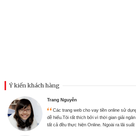
Ý kiến khách hàng
Đoàn Hữ
Mình c
y tiền online sử dụng thân thiện,
nhưng thậ
i vì thời gian giải ngân nhanh chóng
không cần 
ine. Ngoài ra lãi suất rất tốt
bè biết