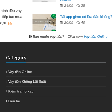
Lực - Tạp hóa
24/09 -
28
h doanh buôn bán nhỏ lẻ nhiều lúc cần vốn nhập
Tải app gimo có lừa đảo không
biết đến website qua bạn bè giới thiệu tôi đã giải
20/09 -
40
c công việc của mình nhanh chóng
Bạn muốn vay tiền? - Click xem
Vay tiền Online
Category
Vay tiền Online
Vay tiền Không Lãi Suất
Kiểm tra nợ xấu
Liên hệ