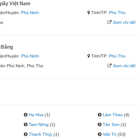
giấy Việt Nam
ận/Huyện:
Phù Ninh
Tỉnh/TP:
Phú Thọ
họ
Xem chi tiết
 Bằng
ận/Huyện:
Phù Ninh
Tỉnh/TP:
Phú Thọ
ện Phú Ninh, Phú Thọ
Xem chi tiết
Hạ Hòa
(1)
Lâm Thao
(4)
)
Tam Nông
(1)
Tân Sơn
(1)
Thanh Thủy
(1)
Việt Trì
(53)