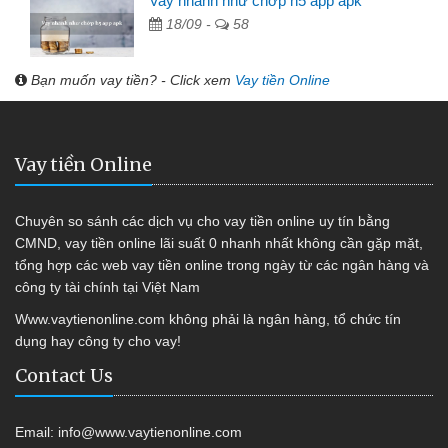
Vay nhanh như chớp h5 app apk
18/09 -
58
Bạn muốn vay tiền? - Click xem
Vay tiền Online
Vay tiền Online
Chuyên so sánh các dịch vụ cho vay tiền online uy tín bằng
CMND, vay tiền online lãi suất 0 nhanh nhất không cần gặp mặt,
tổng hợp các web vay tiền online trong ngày từ các ngân hàng và
công ty tài chính tại Việt Nam
Www.vaytienonline.com không phải là ngân hàng, tổ chức tín
dụng hay công ty cho vay!
Contact Us
Email:
info@www.vaytienonline.com