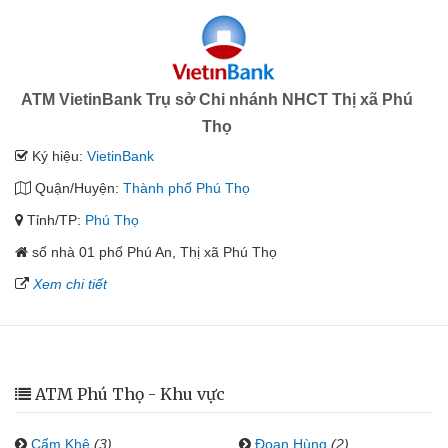
ATM VietinBank Trụ sở Chi nhánh NHCT Thị xã Phú
Thọ
Ký hiệu:
VietinBank
Quận/Huyện:
Thành phố Phú Thọ
Tỉnh/TP:
Phú Thọ
số nhà 01 phố Phú An, Thị xã Phú Thọ
Xem chi tiết
ATM Phú Thọ - Khu vực
Cẩm Khê
(3)
Đoan Hùng
(2)