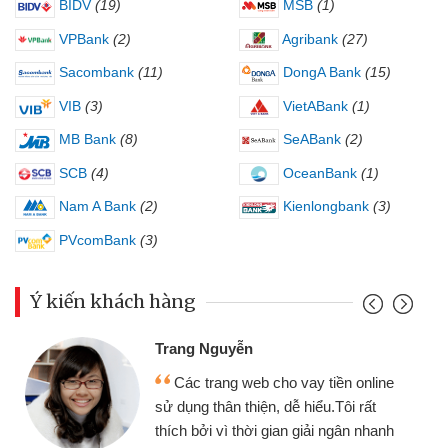
BIDV
(19)
MSB
(1)
VPBank
(2)
Agribank
(27)
Sacombank
(11)
DongA Bank
(15)
VIB
(3)
VietABank
(1)
MB Bank
(8)
SeABank
(2)
SCB
(4)
OceanBank
(1)
Nam A Bank
(2)
Kienlongbank
(3)
PVcomBank
(3)
Ý kiến khách hàng
Đoàn Hữu Cảnh
Mình cần tiền gấp nên định cầm cố
chiếc xe wave nhưng thật may đã có
gói vay tiền bằng CMND online không
cần gặp mặt nên rất tiện lợi, sẽ giới