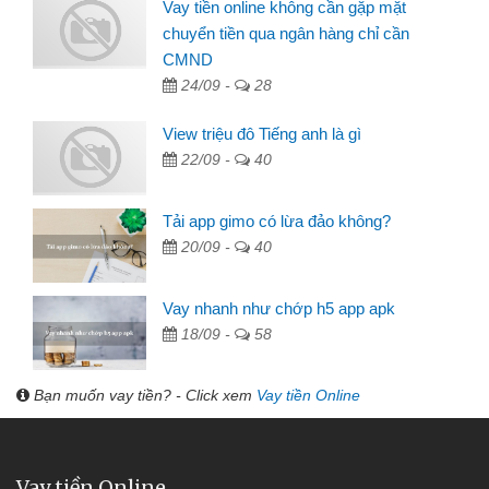
Vay tiền online không cần gặp mặt
chuyển tiền qua ngân hàng chỉ cần
CMND
24/09 -
28
View triệu đô Tiếng anh là gì
22/09 -
40
Tải app gimo có lừa đảo không?
20/09 -
40
Vay nhanh như chớp h5 app apk
18/09 -
58
Bạn muốn vay tiền? - Click xem
Vay tiền Online
Vay tiền Online