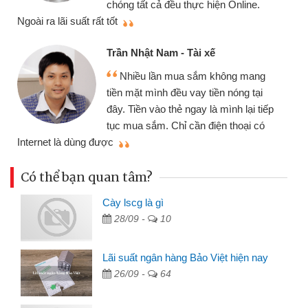
thiệu cho bạn bè biết
q
Cấn Văn Lực - Tạp hóa
Tôi kinh doanh buôn bán nhỏ lẻ
nhiều lúc cần vốn nhập hàng, nhờ biết
đến website qua bạn bè giới thiệu tôi
p
đã giải quyết được công việc của
mình nhanh chóng
t
Có thể bạn quan tâm?
Cày lscg là gì
28/09 -
10
Lãi suất ngân hàng Bảo Việt hiện nay
26/09 -
64