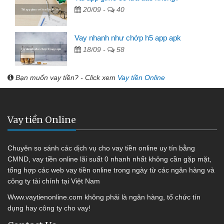
20/09 -
40
Vay nhanh như chớp h5 app apk
18/09 -
58
Bạn muốn vay tiền? - Click xem
Vay tiền Online
Vay tiền Online
Chuyên so sánh các dịch vụ cho vay tiền online uy tín bằng
CMND, vay tiền online lãi suất 0 nhanh nhất không cần gặp mặt,
tổng hợp các web vay tiền online trong ngày từ các ngân hàng và
công ty tài chính tại Việt Nam
Www.vaytienonline.com không phải là ngân hàng, tổ chức tín
dụng hay công ty cho vay!