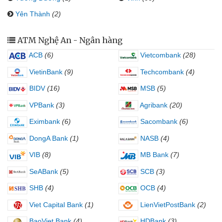
Yên Thành
(2)
ATM Nghệ An - Ngân hàng
ACB
(6)
Vietcombank
(28)
VietinBank
(9)
Techcombank
(4)
BIDV
(16)
MSB
(5)
VPBank
(3)
Agribank
(20)
Eximbank
(6)
Sacombank
(6)
DongA Bank
(1)
NASB
(4)
VIB
(8)
MB Bank
(7)
SeABank
(5)
SCB
(3)
SHB
(4)
OCB
(4)
Viet Capital Bank
(1)
LienVietPostBank
(2)
BaoViet Bank
(4)
HDBank
(3)