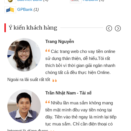
GPBank
(1)
Ý kiến khách hàng
Trang Nguyễn
Các trang web cho vay tiền online
sử dụng thân thiện, dễ hiểu.Tôi rất
thích bởi vì thời gian giải ngân nhanh
chóng tất cả đều thực hiện Online.
thi
Ngoài ra lãi suất rất tốt
Trần Nhật Nam - Tài xế
Nhiều lần mua sắm không mang
tiền mặt mình đều vay tiền nóng tại
đây. Tiền vào thẻ ngay là mình lại tiếp
tục mua sắm. Chỉ cần điện thoại có
mì
Internet là dùng được