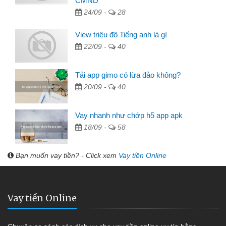
CMND
24/09 -
28
View triệu đô Tiếng anh là gì
22/09 -
40
Tải app gimo có lừa đảo không?
20/09 -
40
Vay nhanh như chớp h5 app apk
18/09 -
58
Bạn muốn vay tiền? - Click xem
Vay tiền Online
Vay tiền Online