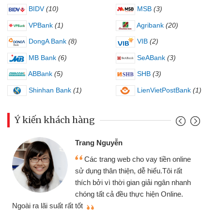
BIDV
(10)
MSB
(3)
VPBank
(1)
Agribank
(20)
DongA Bank
(8)
VIB
(2)
MB Bank
(6)
SeABank
(3)
ABBank
(5)
SHB
(3)
Shinhan Bank
(1)
LienVietPostBank
(1)
Ý kiến khách hàng
Trang Nguyễn
Các trang web cho vay tiền online
sử dụng thân thiện, dễ hiểu.Tôi rất
thích bởi vì thời gian giải ngân nhanh
chóng tất cả đều thực hiện Online.
thi
Ngoài ra lãi suất rất tốt