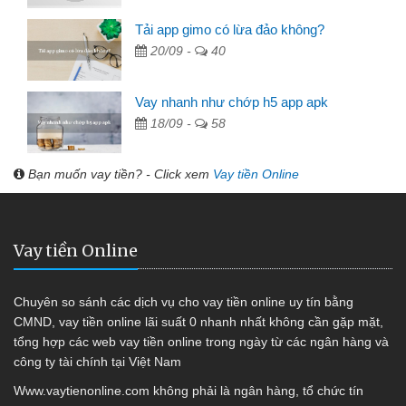
Tải app gimo có lừa đảo không?
20/09 -
40
Vay nhanh như chớp h5 app apk
18/09 -
58
Bạn muốn vay tiền? - Click xem
Vay tiền Online
Vay tiền Online
Chuyên so sánh các dịch vụ cho vay tiền online uy tín bằng
CMND, vay tiền online lãi suất 0 nhanh nhất không cần gặp mặt,
tổng hợp các web vay tiền online trong ngày từ các ngân hàng và
công ty tài chính tại Việt Nam
Www.vaytienonline.com không phải là ngân hàng, tổ chức tín