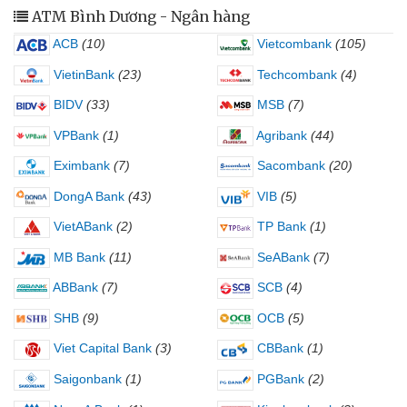
ATM Bình Dương - Ngân hàng
ACB
(10)
Vietcombank
(105)
VietinBank
(23)
Techcombank
(4)
BIDV
(33)
MSB
(7)
VPBank
(1)
Agribank
(44)
Eximbank
(7)
Sacombank
(20)
DongA Bank
(43)
VIB
(5)
VietABank
(2)
TP Bank
(1)
MB Bank
(11)
SeABank
(7)
ABBank
(7)
SCB
(4)
SHB
(9)
OCB
(5)
Viet Capital Bank
(3)
CBBank
(1)
Saigonbank
(1)
PGBank
(2)