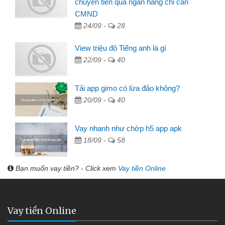
chuyển tiền qua ngân hàng chỉ cần
CMND
24/09 -
28
View triệu đô Tiếng anh là gì
22/09 -
40
Tải app gimo có lừa đảo không?
20/09 -
40
Vay nhanh như chớp h5 app apk
18/09 -
58
Bạn muốn vay tiền? - Click xem
Vay tiền Online
Vay tiền Online