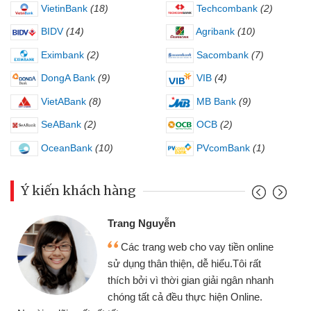
VietinBank
(18)
Techcombank
(2)
BIDV
(14)
Agribank
(10)
Eximbank
(2)
Sacombank
(7)
DongA Bank
(9)
VIB
(4)
VietABank
(8)
MB Bank
(9)
SeABank
(2)
OCB
(2)
OceanBank
(10)
PVcomBank
(1)
Ý kiến khách hàng
Trang Nguyễn
Các trang web cho vay tiền online
sử dụng thân thiện, dễ hiểu.Tôi rất
thích bởi vì thời gian giải ngân nhanh
chóng tất cả đều thực hiện Online.
thi