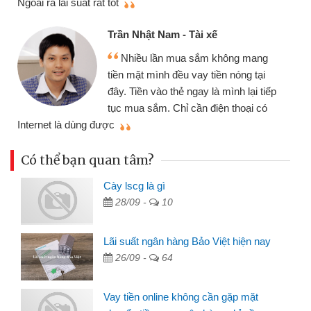
Ngoài ra lãi suất rất tốt
Trần Nhật Nam - Tài xế
Nhiều lần mua sắm không mang
tiền mặt mình đều vay tiền nóng tại
đây. Tiền vào thẻ ngay là mình lại tiếp
tục mua sắm. Chỉ cần điện thoại có
mì
Internet là dùng được
Có thể bạn quan tâm?
Cày lscg là gì
28/09 -
10
Lãi suất ngân hàng Bảo Việt hiện nay
26/09 -
64
Vay tiền online không cần gặp mặt