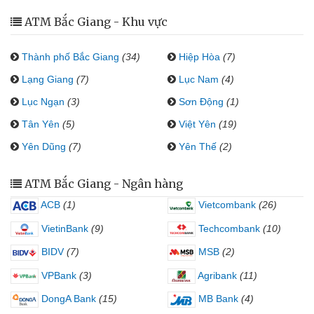
ATM Bắc Giang - Khu vực
Thành phố Bắc Giang
(34)
Hiệp Hòa
(7)
Lạng Giang
(7)
Lục Nam
(4)
Lục Ngạn
(3)
Sơn Động
(1)
Tân Yên
(5)
Việt Yên
(19)
Yên Dũng
(7)
Yên Thế
(2)
ATM Bắc Giang - Ngân hàng
ACB
(1)
Vietcombank
(26)
VietinBank
(9)
Techcombank
(10)
BIDV
(7)
MSB
(2)
VPBank
(3)
Agribank
(11)
DongA Bank
(15)
MB Bank
(4)