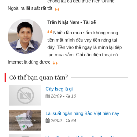
chóng tất cả đều thực hiện Online.
thi
Ngoài ra lãi suất rất tốt
Trần Nhật Nam - Tài xế
Nhiều lần mua sắm không mang
tiền mặt mình đều vay tiền nóng tại
đây. Tiền vào thẻ ngay là mình lại tiếp
tục mua sắm. Chỉ cần điện thoại có
mì
Internet là dùng được
Có thể bạn quan tâm?
Cày lscg là gì
28/09 -
10
Lãi suất ngân hàng Bảo Việt hiện nay
26/09 -
64