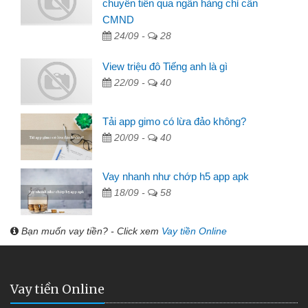
chuyển tiền qua ngân hàng chỉ cần
CMND
24/09 -
28
View triệu đô Tiếng anh là gì
22/09 -
40
Tải app gimo có lừa đảo không?
20/09 -
40
Vay nhanh như chớp h5 app apk
18/09 -
58
Bạn muốn vay tiền? - Click xem
Vay tiền Online
Vay tiền Online