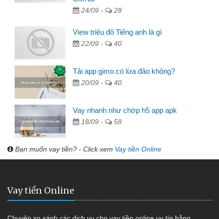
24/09 -
28
View triệu đô Tiếng anh là gì
22/09 -
40
Tải app gimo có lừa đảo không?
20/09 -
40
Vay nhanh như chớp h5 app apk
18/09 -
58
Bạn muốn vay tiền? - Click xem
Vay tiền Online
Vay tiền Online
Chuyên so sánh các dịch vụ cho vay tiền online uy tín bằng