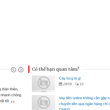
Có thể bạn quan tâm?
u Cảnh
Cày lscg là gì
28/09 -
10
ần tiền gấp nên định cầm cố chiếc xe wave
t may đã có gói vay tiền bằng CMND online
Vay tiền online không cần gặp 
gặp mặt nên rất tiện lợi, sẽ giới thiệu cho bạn
chuyển tiền qua ngân hàng chỉ 
CMND