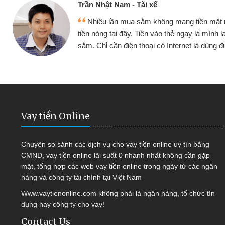
ế
Cấn Văn 
không mang tiền mặt mình đều vay
Tôi kin
vào thẻ ngay là mình lại tiếp tục mua
hàng, nhờ 
i có Internet là dùng được
quyết đượ
Vay tiền Online
Chuyên so sánh các dịch vụ cho vay tiền online uy tín bằng
CMND, vay tiền online lãi suất 0 nhanh nhất không cần gặp
mặt, tổng hợp các web vay tiền online trong ngày từ các ngân
hàng và công ty tài chính tại Việt Nam
Www.vaytienonline.com không phải là ngân hàng, tổ chức tín
dụng hay công ty cho vay!
Contact Us