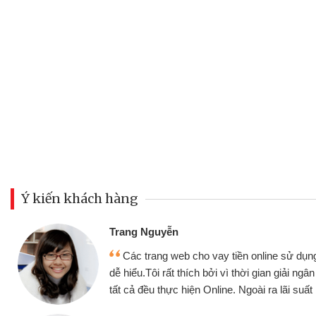
Ý kiến khách hàng
Đoàn Hữ
Mình c
y tiền online sử dụng thân thiện,
nhưng thậ
i vì thời gian giải ngân nhanh chóng
không cần 
ine. Ngoài ra lãi suất rất tốt
bè biết