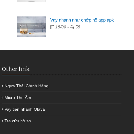
Mất 2 tuần các ngân hàng không ai cho vay. Trong khi
cần có 2 triệu để giải quyết việc riêng, trong 1-2 ngày tôi trả
?
Vay nhanh như chớp h5 app apk
được thôi. Cảm ơn đã giúp tôi kịp thời và nhanh chóng
18/09 -
58
Other link
Ngựa Thái Chính Hãng
Micro Thu Âm
Vay tiền nhanh Olava
Tra cứu hồ sơ