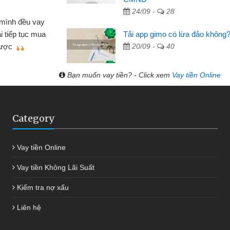
Lực - Tạp hóa
24/09 -
28
h doanh buôn bán nhỏ lẻ nhiều lúc cần vốn nhập
Tải app gimo có lừa đảo không
biết đến website qua bạn bè giới thiệu tôi đã giải
20/09 -
40
c công việc của mình nhanh chóng
Bạn muốn vay tiền? - Click xem
Vay tiền Online
Category
Vay tiền Online
Vay tiền Không Lãi Suất
Kiểm tra nợ xấu
Liên hệ