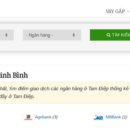
VAY GẤP
TÌM KIẾ
inh Bình
hất, tìm điểm giao dịch các ngân hàng ở Tam Điệp thống kê
 đây ở Tam Điệp.
Agribank
(3)
MBBank
(1)