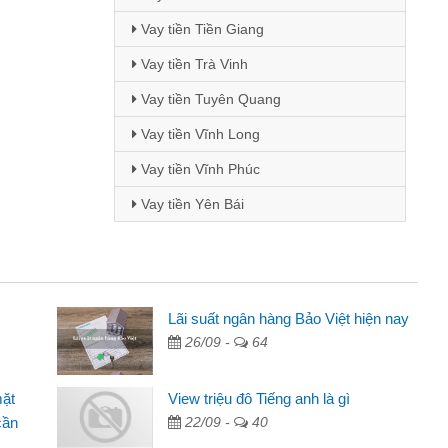
Vay tiền Tiền Giang
Vay tiền Trà Vinh
Vay tiền Tuyên Quang
Vay tiền Vĩnh Long
Vay tiền Vĩnh Phúc
Vay tiền Yên Bái
Mai Lan - Sinh viên
Lãi suất ngân hàng Bảo Việt hiện nay
26/09 -
64
Tôi biết đến thông qua quảng cáo trên facebook. Tôi là
sinh viên nên cần đóng tiền nhà, sinh nhật bạn bè, mà đọc
mặt
View triệu đô Tiếng anh là gì
thấy thủ tục nhanh gọn nên tôi quyết định vay
cần
22/09 -
40
Lâm Minh Chánh