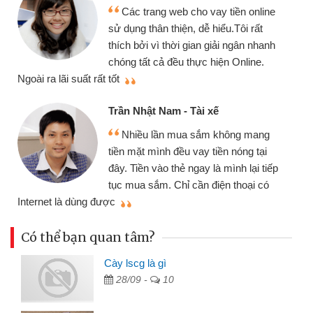
Mình cần t
 trang web cho vay tiền online
chiếc xe wav
 thân thiện, dễ hiểu.Tôi rất
gói vay tiền
ởi vì thời gian giải ngân nhanh
cần gặp mặt nê
tất cả đều thực hiện Online.
thiệu cho bạn bè biết
Cấn Văn Lực
hật Nam - Tài xế
Tôi kinh d
ều lần mua sắm không mang
nhiều lúc cần
ặt mình đều vay tiền nóng tại
đến website qu
ền vào thẻ ngay là mình lại tiếp
đã giải quyết
a sắm. Chỉ cần điện thoại có
mình nhanh chóng
Có thể bạn quan tâm?
Cày lscg là gì
28/09 -
10