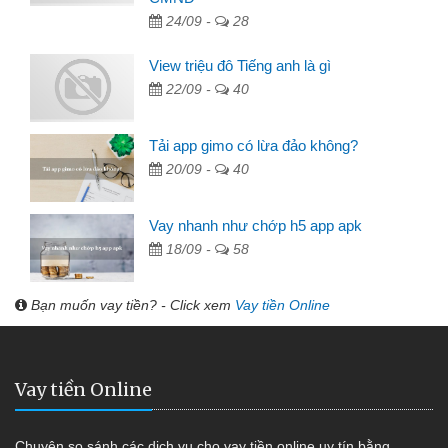
24/09 -
28
View triệu đô Tiếng anh là gì
22/09 -
40
Tải app gimo có lừa đảo không?
20/09 -
40
Vay nhanh như chớp h5 app apk
18/09 -
58
Bạn muốn vay tiền? - Click xem
Vay tiền Online
Vay tiền Online
Chuyên so sánh các dịch vụ cho vay tiền online uy tín bằng