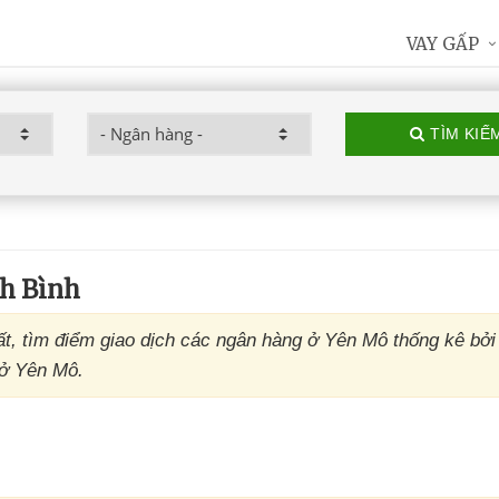
VAY GẤP
TÌM KIẾ
h Bình
t, tìm điểm giao dịch các ngân hàng ở Yên Mô thống kê bởi 
 ở Yên Mô.