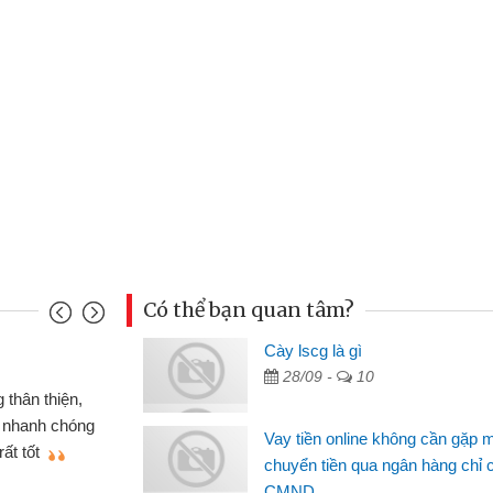
Có thể bạn quan tâm?
u Cảnh
Cày lscg là gì
28/09 -
10
ần tiền gấp nên định cầm cố chiếc xe wave
t may đã có gói vay tiền bằng CMND online
Vay tiền online không cần gặp 
gặp mặt nên rất tiện lợi, sẽ giới thiệu cho bạn
chuyển tiền qua ngân hàng chỉ 
CMND