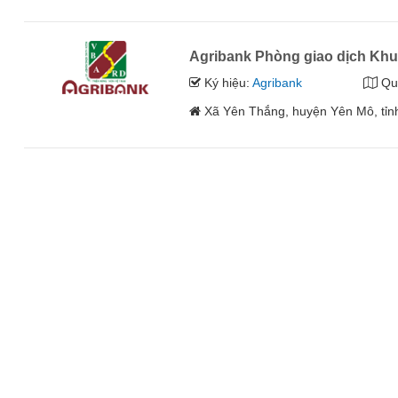
Agribank Phòng giao dịch Khu
Ký hiệu:
Agribank
Qu
Xã Yên Thắng, huyện Yên Mô, tỉn