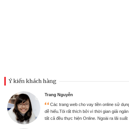
Ý kiến khách hàng
Đoàn Hữ
Mình c
y tiền online sử dụng thân thiện,
nhưng thậ
i vì thời gian giải ngân nhanh chóng
không cần 
ine. Ngoài ra lãi suất rất tốt
bè biết