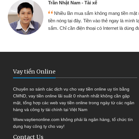
ế
Cấn Văn 
không mang tiền mặt mình đều vay
Tôi kin
vào thẻ ngay là mình lại tiếp tục mua
hàng, nhờ 
i có Internet là dùng được
quyết đượ
Vay tiền Online
Chuyên so sánh các dịch vụ cho vay tiền online uy tín bằng
CMND, vay tiền online lãi suất 0 nhanh nhất không cần gặp
mặt, tổng hợp các web vay tiền online trong ngày từ các ngân
hàng và công ty tài chính tại Việt Nam
Www.vaytienonline.com không phải là ngân hàng, tổ chức tín
dụng hay công ty cho vay!
Contact Us