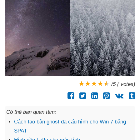
/5 ( votes)
Có thể bạn quan tâm:
Cách tạo bản ghost đa cấu hình cho Win 7 bằng
SPAT
Hình nền Luffy cho máy tính