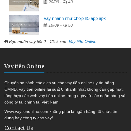
20/09 -
40
Vay nhanh như chớp h5 app apk
18/09 -
58
Bạn muốn vay tiền? - Click xem
Vay tiền Online
Vay tiền Online
Chuyên so sánh các dịch vụ cho vay tiền online uy tín bằng
CMND, vay tiền online lãi suất 0 nhanh nhất không cần gặp mặt,
tổng hợp các web vay tiền online trong ngày từ các ngân hàng và
công ty tài chính tại Việt Nam
Www.vaytienonline.com không phải là ngân hàng, tổ chức tín
dụng hay công ty cho vay!
Contact Us