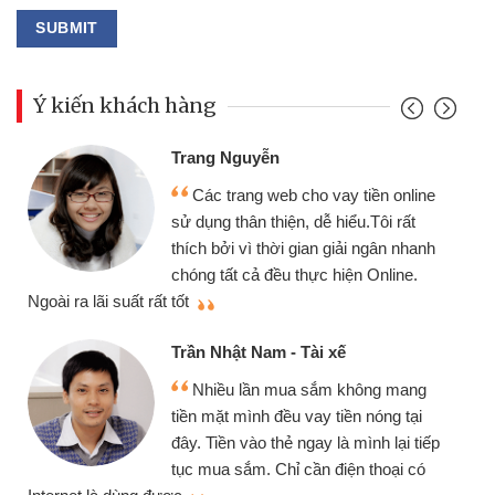
Ý kiến khách hàng
Đoàn Hữu Cảnh
Mình cần tiền gấp nên địn
ay tiền online
chiếc xe wave nhưng thật ma
hiểu.Tôi rất
gói vay tiền bằng CMND onli
giải ngân nhanh
cần gặp mặt nên rất tiện lợi, s
hiện Online.
thiệu cho bạn bè biết
Cấn Văn Lực - Tạp hóa
xế
Tôi kinh doanh buôn bán nh
 không mang
nhiều lúc cần vốn nhập hàng, 
iền nóng tại
đến website qua bạn bè giới th
à mình lại tiếp
đã giải quyết được công việc
iện thoại có
mình nhanh chóng