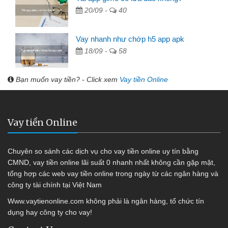
20/09 -
40
Vay nhanh như chớp h5 app apk
18/09 -
58
Bạn muốn vay tiền? - Click xem
Vay tiền Online
Vay tiền Online
Chuyên so sánh các dịch vụ cho vay tiền online uy tín bằng
CMND, vay tiền online lãi suất 0 nhanh nhất không cần gặp mặt,
tổng hợp các web vay tiền online trong ngày từ các ngân hàng và
công ty tài chính tại Việt Nam
Www.vaytienonline.com không phải là ngân hàng, tổ chức tín
dụng hay công ty cho vay!