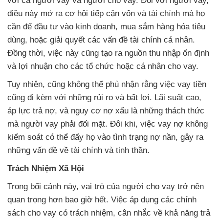
với cả người vay và người cho vay. Đối với người vay,
điều này mở ra cơ hội tiếp cận vốn và tài chính mà họ
cần để đầu tư vào kinh doanh, mua sắm hàng hóa tiêu
dùng, hoặc giải quyết các vấn đề tài chính cá nhân.
Đồng thời, việc này cũng tạo ra nguồn thu nhập ổn định
và lợi nhuận cho các tổ chức hoặc cá nhân cho vay.
Tuy nhiên, cũng không thể phủ nhận rằng việc vay tiền
cũng đi kèm với những rủi ro và bất lợi. Lãi suất cao,
áp lực trả nợ, và nguy cơ nợ xấu là những thách thức
mà người vay phải đối mặt. Đôi khi, việc vay nợ không
kiểm soát có thể đẩy họ vào tình trạng nợ nần, gây ra
những vấn đề về tài chính và tinh thần.
Trách Nhiệm Xã Hội
Trong bối cảnh này, vai trò của người cho vay trở nên
quan trọng hơn bao giờ hết. Việc áp dụng các chính
sách cho vay có trách nhiệm, cân nhắc về khả năng trả