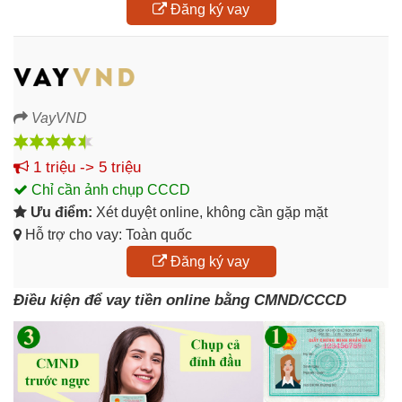
Đăng ký vay
VayVND
1 triệu -> 5 triệu
Chỉ cần ảnh chụp CCCD
Ưu điểm:
Xét duyệt online, không cần gặp mặt
Hỗ trợ cho vay: Toàn quốc
Đăng ký vay
Điều kiện để vay tiền online bằng CMND/CCCD