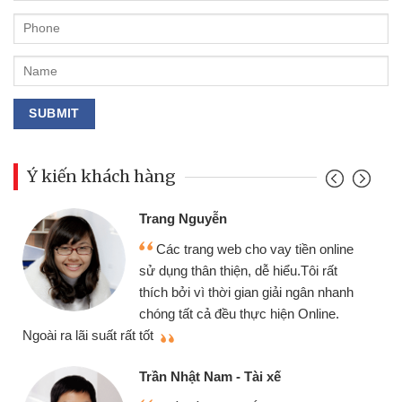
Ý kiến khách hàng
Đoàn Hữu Cảnh
Mình cần tiền gấp nên định cầm
ền online
chiếc xe wave nhưng thật may đã 
ôi rất
gói vay tiền bằng CMND online kh
gân nhanh
cần gặp mặt nên rất tiện lợi, sẽ giớ
nline.
thiệu cho bạn bè biết
Cấn Văn Lực - Tạp hóa
Tôi kinh doanh buôn bán nhỏ lẻ