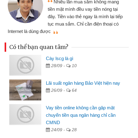
ng mang
nhiều lúc cần vốn nhập hàng, nhờ b
óng tại
đến website qua bạn bè giới thiệu t
h lại tiếp
đã giải quyết được công việc của
hoại có
mình nhanh chóng
Có thể bạn quan tâm?
Cày lscg là gì
28/09 -
10
Lãi suất ngân hàng Bảo Việt hiện nay
26/09 -
64
Vay tiền online không cần gặp mặt
chuyển tiền qua ngân hàng chỉ cần
CMND
24/09 -
28