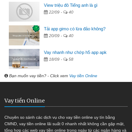
View triệu đô Tiếng anh là gì
22/09 -
40
Tải app gimo có lừa đảo không?
20/09 -
40
Vay nhanh như chớp h5 app apk
18/09 -
58
Bạn muốn vay tiền? - Click xem
Vay tiền Online
Vay tiền Online
Chuyên so sánh các dịch vụ cho vay tiền online uy tín bằng
CMND, vay tiền online lãi suất 0 nhanh nhất không cần gặp mặt,
tổng hợp các web vay tiền online trong ngày từ các ngân hàng và