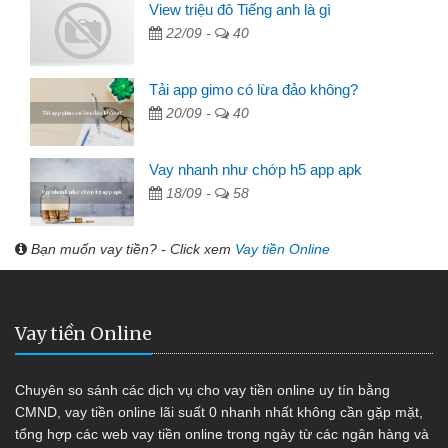
View triệu đô Tiếng anh là gì
22/09 -
40
Tải app gimo có lừa đảo không?
20/09 -
40
Vay nhanh như chớp h5 app apk
18/09 -
58
Bạn muốn vay tiền? - Click xem
Vay tiền Online
Vay tiền Online
Chuyên so sánh các dịch vụ cho vay tiền online uy tín bằng
CMND, vay tiền online lãi suất 0 nhanh nhất không cần gặp mặt,
tổng hợp các web vay tiền online trong ngày từ các ngân hàng và