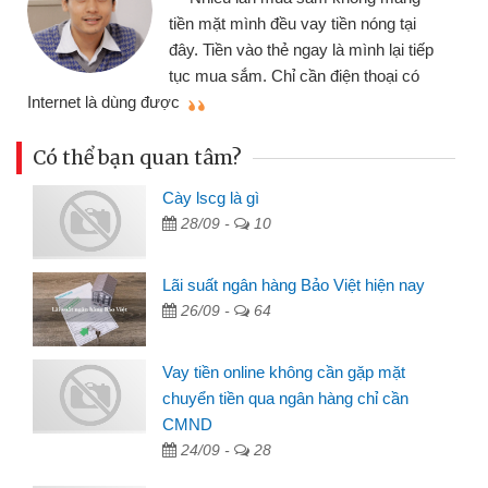
nhiều lúc cần vốn nhập hàn
ay tiền nóng tại
đến website qua bạn bè giới
ay là mình lại tiếp
đã giải quyết được công v
n điện thoại có
mình nhanh chóng
Có thể bạn quan tâm?
Cày lscg là gì
28/09 -
10
Lãi suất ngân hàng Bảo Việt hiện nay
26/09 -
64
Vay tiền online không cần gặp mặt
chuyển tiền qua ngân hàng chỉ cần
CMND
24/09 -
28