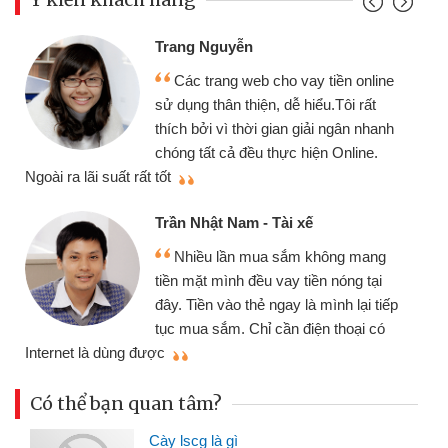
Đoàn Hữu Cảnh
Mình cần tiền gấp nên địn
ay tiền online
chiếc xe wave nhưng thật ma
hiểu.Tôi rất
gói vay tiền bằng CMND onli
giải ngân nhanh
cần gặp mặt nên rất tiện lợi, s
hiện Online.
thiệu cho bạn bè biết
Cấn Văn Lực - Tạp hóa
xế
Tôi kinh doanh buôn bán nh
 không mang
nhiều lúc cần vốn nhập hàng, 
iền nóng tại
đến website qua bạn bè giới th
à mình lại tiếp
đã giải quyết được công việc
iện thoại có
mình nhanh chóng
Có thể bạn quan tâm?
Cày lscg là gì