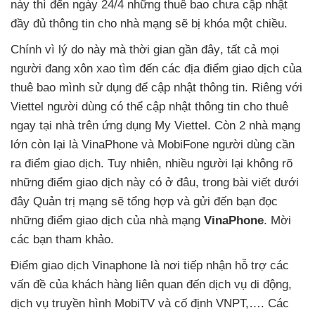
này
thì đến ngày 24/4
những thuê bao chưa cập nhật
đầy đủ thông tin cho nhà mạng
sẽ bị khóa một chiều.
Chính vì lý do này
mà thời gian gần đây
,
tất cả
mọi
người đang xôn xao tìm đến
các địa điểm giao dịch
của
thuê bao mình sử dụng
để cập nhật thông tin
. Riêng
với
Viettel người dùng
có thể cập nhật thông tin cho thuê
ngay tại nhà trên ứng dụng My Viettel
. Còn 2 nhà mạng
lớn còn lại là VinaPhone
và MobiFone người dùng cần
ra điểm giao dịch
. Tuy nhiên
, nhiều người lại không rõ
những điểm giao dịch này có ở đâu
, trong bài viết
dưới
đây Quản trị mạng
sẽ tổng hợp
và gửi đến bạn đọc
những điểm giao dịch
của nhà mạng
VinaPhone
. Mời
các bạn tham khảo.
Điểm giao dịch Vinaphone là nơi tiếp nhận hỗ trợ
các
vấn đề
của khách hàng liên quan đến dịch vụ di động
,
dịch vụ truyền hình MobiTV
và cố định VNPT,…
. Các