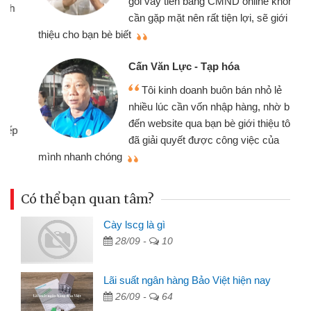
gói vay tiền bằng CMND online không
cần gặp mặt nên rất tiện lợi, sẽ giới
thiệu cho bạn bè biết
qu
Cấn Văn Lực - Tạp hóa
Tôi kinh doanh buôn bán nhỏ lẻ
nhiều lúc cần vốn nhập hàng, nhờ biết
đến website qua bạn bè giới thiệu tôi
đã giải quyết được công việc của
mình nhanh chóng
th
Có thể bạn quan tâm?
Cày lscg là gì
28/09 -
10
Lãi suất ngân hàng Bảo Việt hiện nay
26/09 -
64