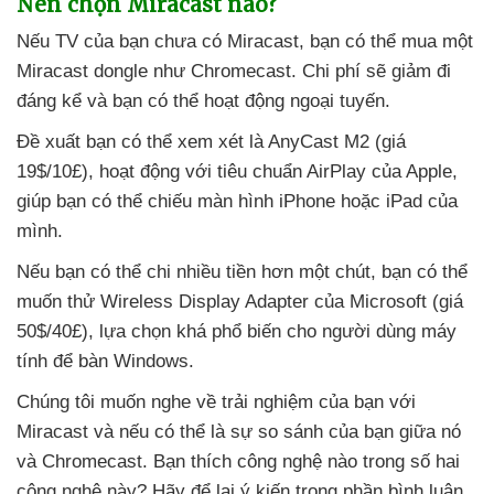
Nên chọn Miracast nào?
Nếu TV
của bạn chưa có Miracast
, bạn
có thể mua một
Miracast dongle như Chromecast
. Chi phí
sẽ giảm đi
đáng kể
và bạn
có thể hoạt động ngoại tuyến.
Đề xuất bạn
có thể xem xét là AnyCast M2 (giá
19$/10£)
, hoạt động
với tiêu chuẩn AirPlay
của Apple
,
giúp bạn
có thể chiếu màn hình iPhone
hoặc iPad
của
mình.
Nếu bạn
có thể chi nhiều tiền hơn một chút
, bạn
có thể
muốn thử Wireless Display Adapter
của Microsoft (giá
50$/40£)
, lựa chọn
khá phổ biến cho người dùng máy
tính
để bàn Windows.
Chúng tôi muốn nghe về trải nghiệm
của bạn
với
Miracast
và
nếu
có thể là sự so sánh
của bạn giữa nó
và Chromecast
. Bạn thích công nghệ nào trong số hai
công nghệ này
? Hãy
để lại ý kiến trong phần bình luận