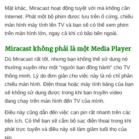
Mặt khác
, Miracast hoạt động tuyệt vời
mà không cần
Internet
. Phát một bộ phim
được lưu trên ổ cứng
, chiếu
màn hình máy tính lên TV
và bạn
sẽ
có thể xem phim
trên màn hình lớn
, ngay cả khi có bão bên ngoài.
Miracast không phải là một Media Player
Dù Miracast
rất tốt
,
nhưng bạn không thể sử dụng nó
thường xuyên như một “người bạn đồng hành” cho TV
thông minh
. Lý do đơn giản cho việc này là nó chỉ phản
chiếu màn hình
. Điện thoại
hoặc máy tính bảng
của bạn
sẽ không sử dụng
được trong khi bạn truyền video
đang chạy trên màn hình đến TV
của mình.
Điều này
cũng dẫn đến việc cạn pin
rất nhanh trên
các
tiện ích
. Có thể bạn
sẽ cắm bộ sạc điện thoại trong khi
phát trực tuyến
và điều này
sẽ làm giảm tuổi thọ
của
pin.