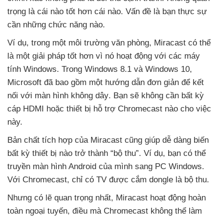
trọng là cái nào tốt hơn cái nào
. Vấn đề là bạn thực sự
cần
những chức năng nào.
Ví dụ
, trong một môi trường văn phòng
, Miracast
có thể
là một giải pháp tốt hơn vì nó hoạt động
với
các máy
tính Windows
. Trong Windows 8.1
và Windows 10
,
Microsoft
đã
bao gồm một hướng dẫn đơn giản
để kết
nối
với màn hình không dây
. Bạn
sẽ không cần bất kỳ
cáp HDMI
hoặc thiết bị hỗ trợ Chromecast nào cho việc
này.
Bản chất tích hợp
của Miracast
cũng giúp dễ dàng biến
bất kỳ thiết bị nào trở thành “bộ thu”
. Ví dụ
, bạn
có thể
truyền màn hình Android
của mình sang PC Windows
.
Với Chromecast
, chỉ có TV
được cắm dongle là bộ thu.
Nhưng có lẽ quan trọng nhất
, Miracast hoạt động hoàn
toàn ngoại tuyến
, điều
mà Chromecast không thể làm