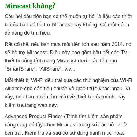
Miracast không?
Câu hỏi đầu tiên bạn
có thể muốn tự hỏi là liệu
các thiết
bị
của bạn có hỗ trợ Miracast hay không
. Có một cách
dễ dàng
để tìm hiểu.
Rất
có thể
,
nếu bạn mua một tiện ích sau năm 2014
, nó
sẽ hỗ trợ Miracast
. Điều này
bao gồm hầu hết
các TV
,
thiết bị dùng tính năng Miracast dưới
các tên như
“SmartShare”
, “AllShare”
, v.v...
Mỗi thiết bị Wi-Fi đều trải qua
các thử nghiệm
của Wi-Fi
Alliance cho
các tiêu chuẩn
và giao thức khác nhau
. Vì
vậy
,
nếu bạn muốn tìm hiểu về thiết bị
của mình
, hãy
kiểm tra trang web này.
Advanced Product Finder (Trình tìm kiếm sản phẩm
nâng cao) có tùy chọn Miracast trong số
các bộ lọc ở
bên trái
. Kiểm tra
và
sau đó sử dụng danh mục
hoặc