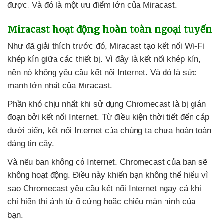
được
. Và đó là một ưu điểm lớn
của Miracast.
Miracast hoạt động hoàn toàn ngoại tuyến
Như
đã giải thích trước đó
, Miracast tạo kết nối Wi-Fi
khép kín giữa
các thiết bị
. Vì đây là kết nối khép kín
,
nên nó không yêu cầu kết nối Internet
. Và đó là sức
mạnh lớn nhất
của Miracast.
Phần khó chịu nhất khi sử dụng Chromecast là bị gián
đoạn
bởi kết nối Internet
. Từ điều kiện thời tiết đến cáp
dưới biển
, kết nối Internet
của chúng ta chưa hoàn toàn
đáng tin cậy.
Và
nếu bạn không có Internet
, Chromecast
của bạn
sẽ
không hoạt động
. Điều này khiến bạn không thể hiểu vì
sao Chromecast yêu cầu kết nối Internet ngay cả khi
chỉ hiển thị ảnh từ ổ cứng
hoặc chiếu màn hình
của
bạn.