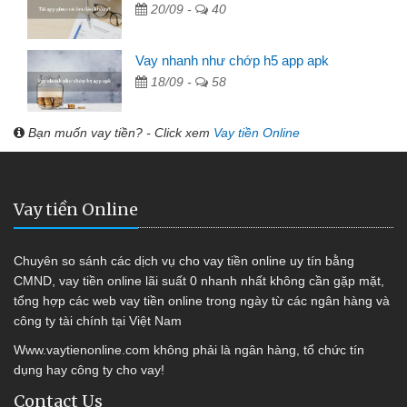
20/09 -
40
Vay nhanh như chớp h5 app apk
18/09 -
58
Bạn muốn vay tiền? - Click xem
Vay tiền Online
Vay tiền Online
Chuyên so sánh các dịch vụ cho vay tiền online uy tín bằng
CMND, vay tiền online lãi suất 0 nhanh nhất không cần gặp mặt,
tổng hợp các web vay tiền online trong ngày từ các ngân hàng và
công ty tài chính tại Việt Nam
Www.vaytienonline.com không phải là ngân hàng, tổ chức tín
dụng hay công ty cho vay!
Contact Us