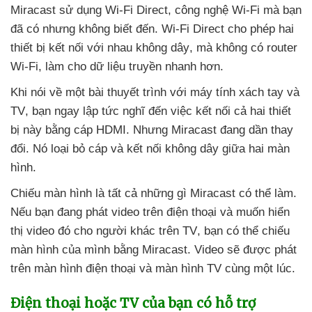
Miracast sử dụng Wi-Fi Direct
, công nghệ Wi-Fi
mà bạn
đã có
nhưng không biết đến
. Wi-Fi Direct cho phép hai
thiết bị kết nối
với nhau không dây
,
mà không có router
Wi-Fi
, làm cho dữ liệu truyền nhanh hơn.
Khi nói về một bài thuyết trình
với máy tính xách tay
và
TV
, bạn ngay lập tức nghĩ đến việc kết nối cả hai thiết
bị này bằng cáp HDMI
. Nhưng Miracast đang dần thay
đổi
. Nó loại bỏ cáp
và kết nối không dây giữa hai màn
hình.
Chiếu màn hình là
tất cả
những gì Miracast
có thể làm
.
Nếu bạn đang phát video trên điện thoại
và muốn hiển
thị video đó cho người khác trên TV
, bạn
có thể chiếu
màn hình
của mình bằng Miracast
. Video
sẽ
được phát
trên màn hình điện thoại
và màn hình TV cùng một lúc.
Điện thoại
hoặc TV
của bạn có hỗ trợ