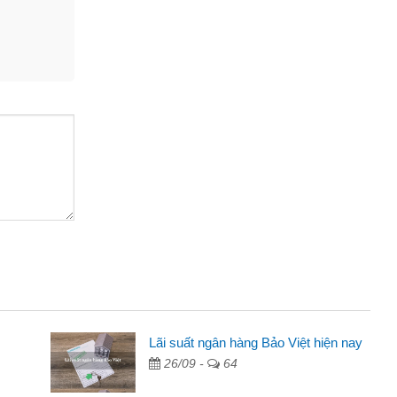
Lãi suất ngân hàng Bảo Việt hiện nay
26/09 -
64
cáo trên facebook. Tôi là
, sinh nhật bạn bè, mà đọc