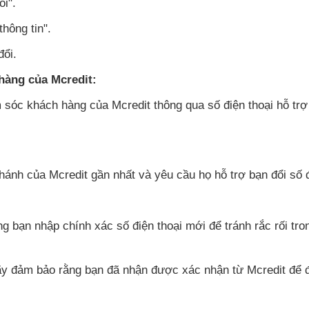
i".
hông tin".
đổi.
hàng của Mcredit:
 sóc khách hàng của Mcredit thông qua số điện thoại hỗ trợ
ánh của Mcredit gần nhất và yêu cầu họ hỗ trợ bạn đổi số đ
 bạn nhập chính xác số điện thoại mới để tránh rắc rối tron
, hãy đảm bảo rằng bạn đã nhận được xác nhận từ Mcredit để