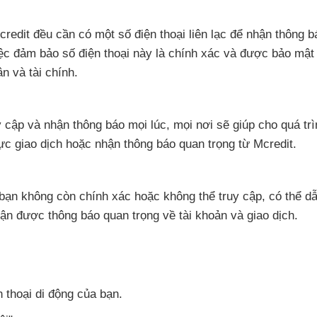
edit đều cần có một số điện thoại liên lạc để nhận thông 
iệc đảm bảo số điện thoại này là chính xác và được bảo mật 
n và tài chính.
 cập và nhận thông báo mọi lúc, mọi nơi sẽ giúp cho quá trì
hực giao dịch hoặc nhận thông báo quan trọng từ Mcredit.
 bạn không còn chính xác hoặc không thể truy cập, có thể d
hận được thông báo quan trọng về tài khoản và giao dịch.
thoại di động của bạn.