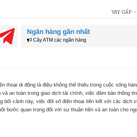
VAY GẤP
Ngân hàng gần nhất
Cây ATM các ngân hàng
ện thoại di động là điều không thể thiếu trong cuộc sống hà
 và an toàn trong giao dịch tài chính, việc đảm bảo thông ti
bối cảnh này, việc đổi số điện thoại liên kết với các dịch v
một bước quan trọng đối với sự thuận tiện và an toàn cho ng