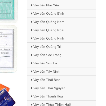
Vay tiền Phú Yên
Vay tiền Quảng Bình
Vay tiền Quảng Nam
Vay tiền Quảng Ngãi
Vay tiền Quảng Ninh
Vay tiền Quảng Trị
Vay tiền Sóc Trăng
Vay tiền Sơn La
Vay tiền Tây Ninh
Vay tiền Thái Bình
Vay tiền Thái Nguyên
Vay tiền Thanh Hóa
Vay tiền Thừa Thiên Huế