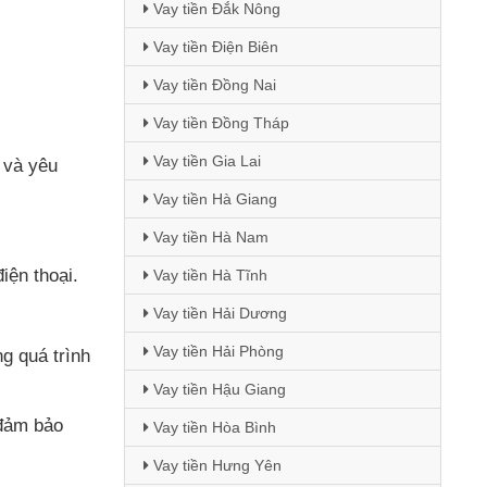
Vay tiền Đắk Nông
Vay tiền Điện Biên
Vay tiền Đồng Nai
Vay tiền Đồng Tháp
Vay tiền Gia Lai
 và yêu
Vay tiền Hà Giang
Vay tiền Hà Nam
iện thoại.
Vay tiền Hà Tĩnh
Vay tiền Hải Dương
Vay tiền Hải Phòng
g quá trình
Vay tiền Hậu Giang
 đảm bảo
Vay tiền Hòa Bình
Vay tiền Hưng Yên