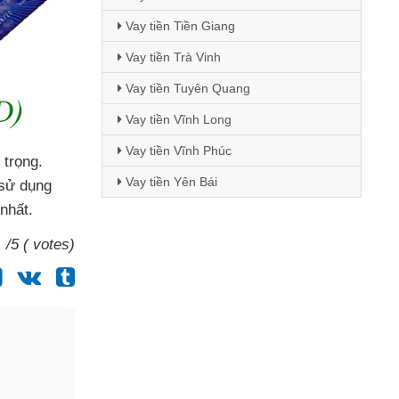
Vay tiền Tiền Giang
Vay tiền Trà Vinh
Vay tiền Tuyên Quang
Vay tiền Vĩnh Long
Vay tiền Vĩnh Phúc
 trọng.
Vay tiền Yên Bái
 sử dụng
nhất.
/5 ( votes)