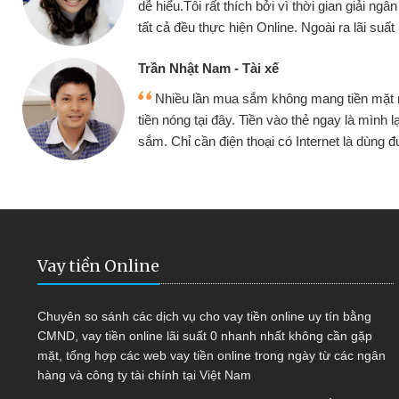
g
không cần gặp mặt nên rất tiện lợi, sẽ giới t
bè biết
Cấn Văn Lực - Tạp hóa
y
Tôi kinh doanh buôn bán nhỏ lẻ nhiều lúc
a
hàng, nhờ biết đến website qua bạn bè giới thi
quyết được công việc của mình nhanh chón
Vay tiền Online
Chuyên so sánh các dịch vụ cho vay tiền online uy tín bằng
CMND, vay tiền online lãi suất 0 nhanh nhất không cần gặp
mặt, tổng hợp các web vay tiền online trong ngày từ các ngân
hàng và công ty tài chính tại Việt Nam