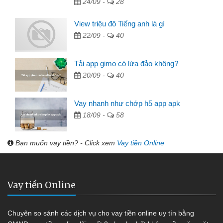
24/09 -
28
View triệu đô Tiếng anh là gì
22/09 -
40
Tải app gimo có lừa đảo không?
20/09 -
40
Vay nhanh như chớp h5 app apk
18/09 -
58
Bạn muốn vay tiền? - Click xem
Vay tiền Online
Vay tiền Online
Chuyên so sánh các dịch vụ cho vay tiền online uy tín bằng