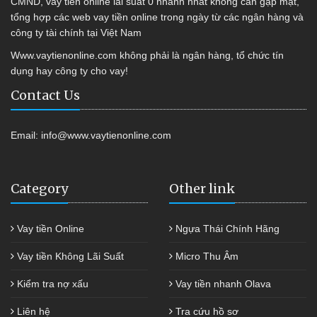
CMND, vay tiền online lãi suất 0 nhanh nhất không cần gặp mặt,
tổng hợp các web vay tiền online trong ngày từ các ngân hàng và
công ty tài chính tại Việt Nam
Www.vaytienonline.com không phải là ngân hàng, tổ chức tín
dụng hay công ty cho vay!
Contact Us
Email:
info@www.vaytienonline.com
Category
Other link
Vay tiền Online
Ngựa Thái Chính Hãng
Vay tiền Không Lãi Suất
Micro Thu Âm
Kiểm tra nợ xấu
Vay tiền nhanh Olava
Liên hệ
Tra cứu hồ sơ