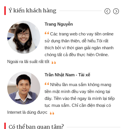
Ý kiến khách hàng
Đoàn Hữu Cảnh
Mình cần tiền gấp nên định cầm
ền online
chiếc xe wave nhưng thật may đã 
ôi rất
gói vay tiền bằng CMND online kh
gân nhanh
cần gặp mặt nên rất tiện lợi, sẽ giớ
nline.
thiệu cho bạn bè biết
Cấn Văn Lực - Tạp hóa
Tôi kinh doanh buôn bán nhỏ lẻ
ng mang
nhiều lúc cần vốn nhập hàng, nhờ b
óng tại
đến website qua bạn bè giới thiệu t
h lại tiếp
đã giải quyết được công việc của
hoại có
mình nhanh chóng
Có thể bạn quan tâm?