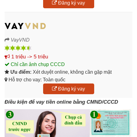
Đăng ký vay
VayVND
1 triệu -> 5 triệu
Chỉ cần ảnh chụp CCCD
Ưu điểm:
Xét duyệt online, không cần gặp mặt
Hỗ trợ cho vay: Toàn quốc
Đăng ký vay
Điều kiện để vay tiền online bằng CMND/CCCD