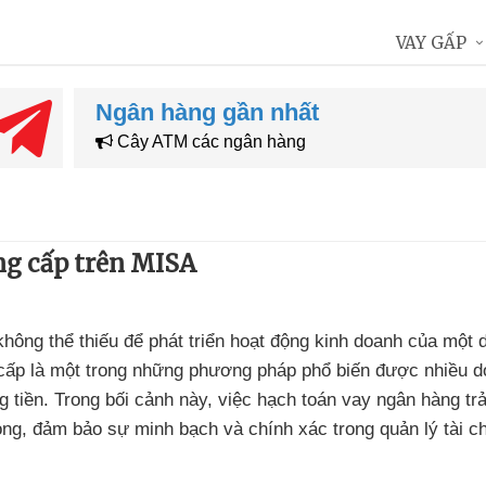
VAY GẤP
Ngân hàng gần nhất
Cây ATM các ngân hàng
ng cấp trên MISA
không thể thiếu để phát triển hoạt động kinh doanh của một 
g cấp là một trong những phương pháp phổ biến được nhiều 
ng tiền. Trong bối cảnh này, việc hạch toán vay ngân hàng tr
ng, đảm bảo sự minh bạch và chính xác trong quản lý tài c