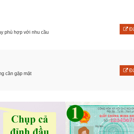
Đă
ay phù hợp với nhu cầu
Đă
ông cần gặp mặt