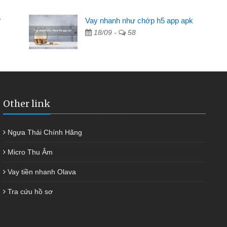
ng ai cho vay. Trong khi
riêng, trong 1-2 ngày tôi trả
?
Vay nhanh như chớp h5 app apk
kịp thời và nhanh chóng
18/09 -
58
Other link
Ngựa Thái Chính Hãng
Micro Thu Âm
Vay tiền nhanh Olava
Tra cứu hồ sơ