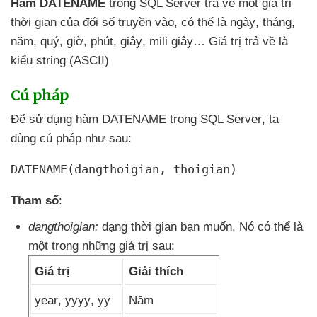
Hàm DATENAME
trong SQL Server trả về một giá trị
thời gian
của đối số truyền vào
,
có thể là ngày
, tháng
,
năm
, quý
, giờ
, phút
, giây
, mili giây… Giá trị trả về là
kiểu string (ASCII)
Cú pháp
Để sử dụng hàm DATENAME trong SQL Server
, ta
dùng cú pháp
như sau:
DATENAME(dangthoigian
, thoigian)
Tham số
:
dangthoigian:
dạng thời gian bạn muốn
. Nó
có thể là
một trong
những giá trị sau:
Giá trị
Giải thích
year
, yyyy
, yy
Năm