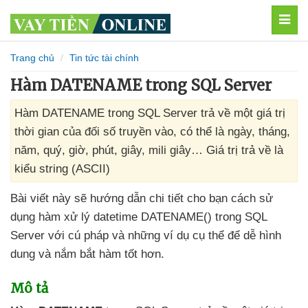
MEN
Trang chủ
Tin tức tài chính
Hàm DATENAME trong SQL Server
Hàm DATENAME trong SQL Server trả về một giá trị
thời gian của đối số truyền vào, có thể là ngày, tháng,
năm, quý, giờ, phút, giây, mili giây… Giá trị trả về là
kiểu string (ASCII)
Bài viết này
sẽ hướng dẫn chi tiết cho bạn cách sử
dụng hàm xử lý datetime DATENAME() trong SQL
Server
với cú pháp
và
những ví dụ cụ thể
để dễ hình
dung
và nắm bắt hàm tốt hơn.
Mô tả