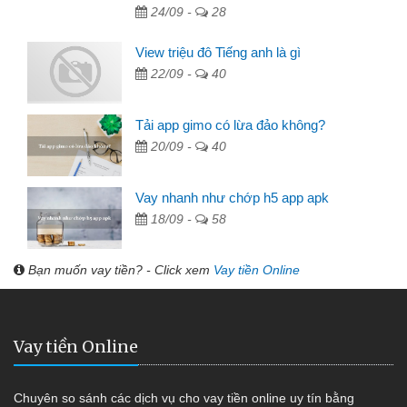
24/09 -
28
View triệu đô Tiếng anh là gì
22/09 -
40
Tải app gimo có lừa đảo không?
20/09 -
40
Vay nhanh như chớp h5 app apk
18/09 -
58
Bạn muốn vay tiền? - Click xem
Vay tiền Online
Vay tiền Online
Chuyên so sánh các dịch vụ cho vay tiền online uy tín bằng