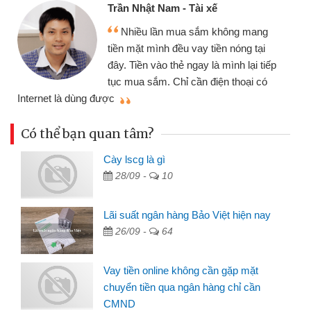
Cấn Văn Lực - Tạp hóa
Tôi kinh doanh buôn bán nhỏ lẻ
mang
nhiều lúc cần vốn nhập hàng, nhờ biết
tại
đến website qua bạn bè giới thiệu tôi
i tiếp
đã giải quyết được công việc của
i có
mình nhanh chóng
Có thể bạn quan tâm?
Cày lscg là gì
28/09 -
10
Lãi suất ngân hàng Bảo Việt hiện nay
26/09 -
64
Vay tiền online không cần gặp mặt
chuyển tiền qua ngân hàng chỉ cần
CMND