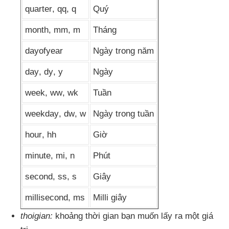
quarter
, qq
, q
Quý
month
, mm
, m
Tháng
dayofyear
Ngày trong năm
day
, dy
, y
Ngày
week
, ww
, wk
Tuần
weekday
, dw
, w
Ngày trong tuần
hour
, hh
Giờ
minute
, mi
, n
Phút
second
, ss
, s
Giây
millisecond
, ms
Milli giây
thoigian:
khoảng thời gian bạn muốn lấy ra một giá