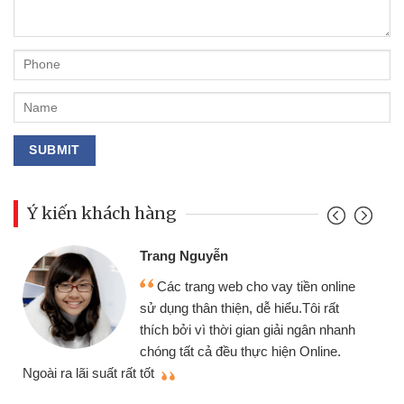
Ý kiến khách hàng
Đoàn Hữu Cảnh
Mình cần tiền gấp nên định cầm cố
nline
chiếc xe wave nhưng thật may đã có
rất
gói vay tiền bằng CMND online không
nhanh
cần gặp mặt nên rất tiện lợi, sẽ giới
ne.
thiệu cho bạn bè biết