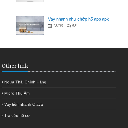
Mất 2 tuần các ngân hàng không ai cho vay. Trong khi
cần có 2 triệu để giải quyết việc riêng, trong 1-2 ngày tôi trả
?
Vay nhanh như chớp h5 app apk
được thôi. Cảm ơn đã giúp tôi kịp thời và nhanh chóng
18/09 -
58
Other link
Ngựa Thái Chính Hãng
Micro Thu Âm
Vay tiền nhanh Olava
Tra cứu hồ sơ