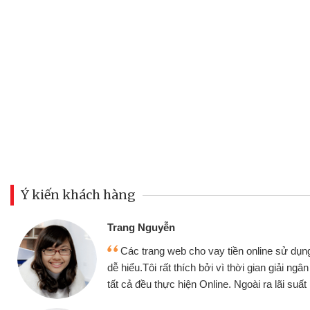
Ý kiến khách hàng
Đoàn Hữ
Mình c
y tiền online sử dụng thân thiện,
nhưng thậ
i vì thời gian giải ngân nhanh chóng
không cần 
ine. Ngoài ra lãi suất rất tốt
bè biết