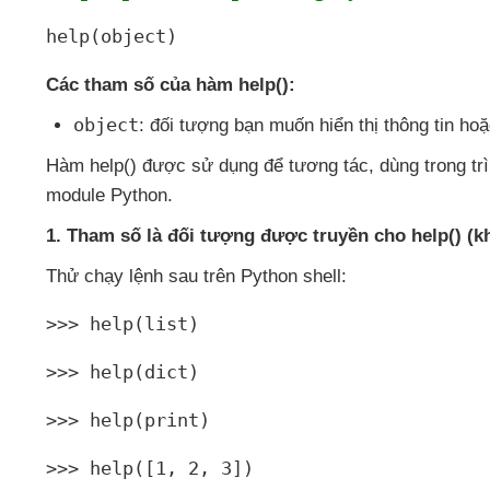
help(object)
Các tham số
của hàm help():
object
: đối tượng bạn muốn hiển thị thông tin
hoặ
Hàm help()
được sử dụng
để tương tác
, dùng trong t
module Python.
1
. Tham số là đối tượng
được truyền cho help() (k
Thử chạy lệnh sau trên Python shell:
>>> help(list)
>>> help(dict)
>>> help(print)
>>> help([1
, 2
, 3])