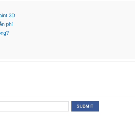
aint 3D
ễn phí
ỏng?