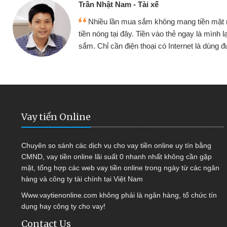
ế
Cấn Văn 
không mang tiền mặt mình đều vay
Tôi kin
vào thẻ ngay là mình lại tiếp tục mua
hàng, nhờ 
i có Internet là dùng được
quyết đượ
Vay tiền Online
Chuyên so sánh các dịch vụ cho vay tiền online uy tín bằng
CMND, vay tiền online lãi suất 0 nhanh nhất không cần gặp
mặt, tổng hợp các web vay tiền online trong ngày từ các ngân
hàng và công ty tài chính tại Việt Nam
Www.vaytienonline.com không phải là ngân hàng, tổ chức tín
dụng hay công ty cho vay!
Contact Us