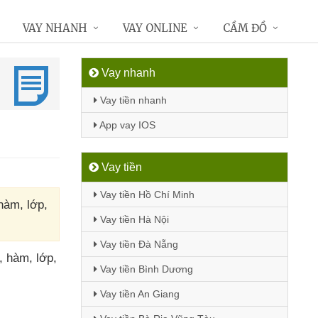
VAY NHANH
VAY ONLINE
CẦM ĐỒ
Vay nhanh
Vay tiền nhanh
App vay IOS
Vay tiền
Vay tiền Hồ Chí Minh
hàm, lớp,
Vay tiền Hà Nội
Vay tiền Đà Nẵng
, hàm
, lớp
,
Vay tiền Bình Dương
Vay tiền An Giang