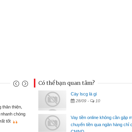
Có thể bạn quan tâm?
u Cảnh
Cày lscg là gì
28/09 -
10
ần tiền gấp nên định cầm cố chiếc xe wave
t may đã có gói vay tiền bằng CMND online
Vay tiền online không cần gặp 
gặp mặt nên rất tiện lợi, sẽ giới thiệu cho bạn
chuyển tiền qua ngân hàng chỉ 
CMND