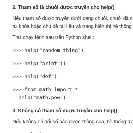
2
. Tham số là chuỗi
được truyền cho help()
Nếu tham số
được truyền dưới dạng chuỗi
, chuỗi
đã 
từ khóa
hoặc chủ đề tài liệu
và trang hiển thị hệ thống 
Thử chạy lệnh sau trên Python shell:
>>> help("random thing")
>>> help("print"))
>>> help("def")
>>> from math import * 

  help("math.pow")
3
. Không có tham số
được truyền cho help()
Nếu không có đối số nào
được thông qua
, hệ thống t