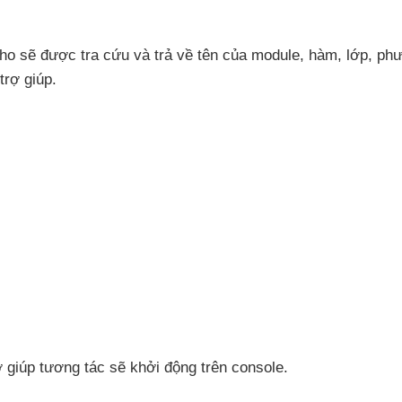
cho
sẽ
được tra cứu
và trả về tên
của module
, hàm
, lớp
, ph
trợ giúp.
rợ giúp tương tác
sẽ khởi động trên console.