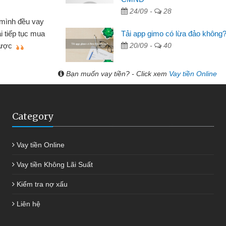
Lực - Tạp hóa
24/09 -
28
h doanh buôn bán nhỏ lẻ nhiều lúc cần vốn nhập
Tải app gimo có lừa đảo không
biết đến website qua bạn bè giới thiệu tôi đã giải
20/09 -
40
c công việc của mình nhanh chóng
Bạn muốn vay tiền? - Click xem
Vay tiền Online
Category
Vay tiền Online
Vay tiền Không Lãi Suất
Kiểm tra nợ xấu
Liên hệ