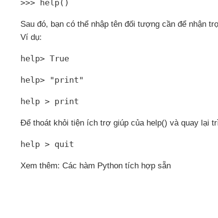
>>> help()
Sau đó
, bạn
có thể nhập tên đối tượng cần
để nhận tr
Ví dụ:
help> True
help> "print"
help > print
Để thoát khỏi tiện ích trợ giúp
của help()
và quay lại t
help > quit
Xem thêm: Các hàm Python tích hợp sẵn