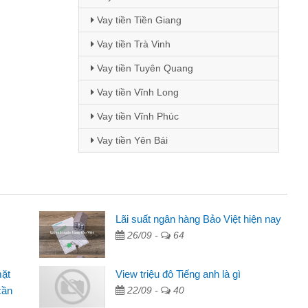
Vay tiền Tiền Giang
Vay tiền Trà Vinh
Vay tiền Tuyên Quang
Vay tiền Vĩnh Long
Vay tiền Vĩnh Phúc
Vay tiền Yên Bái
Mai Lan - Sinh viên
Lãi suất ngân hàng Bảo Việt hiện nay
26/09 -
64
Tôi biết đến thông qua quảng cáo trên facebook. Tôi là
sinh viên nên cần đóng tiền nhà, sinh nhật bạn bè, mà đọc
mặt
View triệu đô Tiếng anh là gì
thấy thủ tục nhanh gọn nên tôi quyết định vay
cần
22/09 -
40
Lâm Minh Chánh