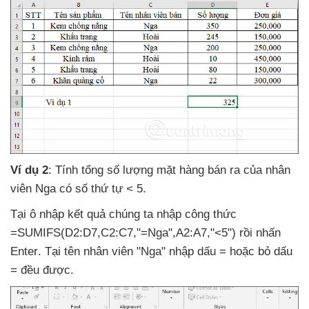
Ví dụ 2
: Tính tổng số lượng mặt hàng bán ra
của nhân
viên Nga có số thứ tự < 5.
Tại ô nhập kết quả chúng ta nhập công thức
=SUMIFS(D2:D7,C2:C7,"=Nga",A2:A7,"<5") rồi nhấn
Enter
. Tại tên nhân viên "Nga" nhập dấu =
hoặc bỏ dấu
= đều
được.