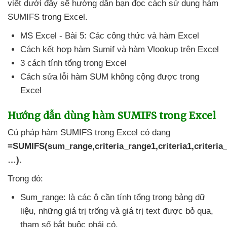
viết
dưới đây
sẽ hướng dẫn bạn đọc cách sử dụng hàm
SUMIFS trong Excel.
MS Excel - Bài 5: Các công thức
và hàm Excel
Cách kết hợp hàm Sumif
và hàm Vlookup trên Excel
3 cách tính tổng trong Excel
Cách sửa lỗi hàm SUM không cộng
được trong
Excel
Hướng dẫn dùng hàm SUMIFS trong Excel
Cú pháp hàm SUMIFS trong Excel có dạng
=SUMIFS(sum_range,criteria_range1,criteria1,criteria_
…).
Trong đó:
Sum_range: là
các ô cần tính tổng trong bảng dữ
liệu
,
những giá trị trống
và giá trị text
được bỏ qua
,
tham số bắt buộc phải có.