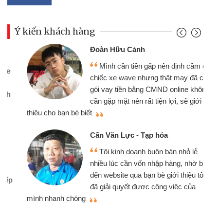
Ý kiến khách hàng
Đoàn Hữu Cảnh
Mình cần tiền gấp nên định cầm cố
chiếc xe wave nhưng thật may đã có
gói vay tiền bằng CMND online không
cần gặp mặt nên rất tiện lợi, sẽ giới
thiệu cho bạn bè biết
qu
Cấn Văn Lực - Tạp hóa
Tôi kinh doanh buôn bán nhỏ lẻ
nhiều lúc cần vốn nhập hàng, nhờ biết
đến website qua bạn bè giới thiệu tôi
đã giải quyết được công việc của
mình nhanh chóng
th