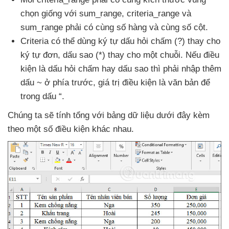
chọn giống
với sum_range
, criteria_range
và
sum_range phải có cùng số hàng
và cùng số cột.
Criteria
có thể dùng ký tự dấu hỏi chấm (?) thay cho
ký tự đơn
, dấu sao (*) thay cho một chuỗi
.
Nếu điều
kiện là dấu hỏi chấm hay dấu sao
thì phải nhập thêm
dấu ~ ở phía trước
, giá trị điều kiện là văn bản
để
trong dấu “.
Chúng ta
sẽ tính tổng
với bảng dữ liệu
dưới đây kèm
theo một số điều kiện khác nhau.