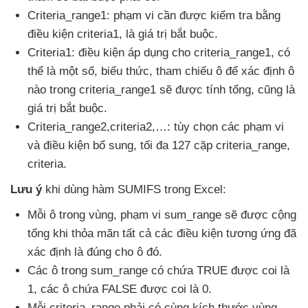
Criteria_range1: phạm vi cần
được kiểm tra bằng
điều kiện criteria1
, là giá trị bắt buộc.
Criteria1: điều kiện áp dụng cho criteria_range1
,
có
thể là một số
, biểu thức
, tham chiếu ô
để xác định ô
nào trong criteria_range1
sẽ
được tính tổng
,
cũng là
giá trị bắt buộc.
Criteria_range2,criteria2,…: tùy chọn
các phạm vi
và điều kiện bổ sung
, tối đa 127 cặp criteria_range
,
criteria.
Lưu ý
khi dùng hàm SUMIFS trong Excel:
Mỗi ô trong vùng
, phạm vi sum_range
sẽ
được cộng
tổng khi thỏa mãn
tất cả
các điều kiện tương ứng
đã
xác định là đúng cho ô đó.
Các ô trong sum_range có chứa TRUE
được coi là
1
,
các ô chứa FALSE
được coi là 0.
Mỗi criteria_range phải có cùng kích thước vùng