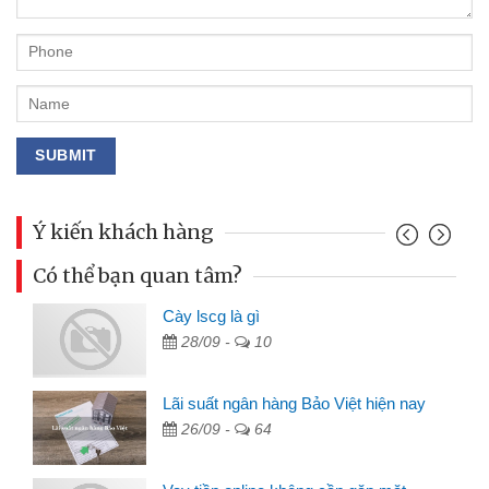
Ý kiến khách hàng
Có thể bạn quan tâm?
Cày lscg là gì
28/09 -
10
Lãi suất ngân hàng Bảo Việt hiện nay
26/09 -
64