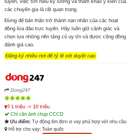
tuyến, việc tìm hiểu kỹ lưỡng và tham khảo ý kiến của
các chuyên gia là rất quan trọng.
Đừng để bản thân trở thành nạn nhân của các hoạt
động lừa đảo trực tuyến. Hãy luôn giữ cảnh giác và
chọn lựa những nền tảng có uy tín và được cộng đồng
đánh giá cao.
Đăng ký nhiều nơi để tỷ lệ xét duyệt cao
Dong247
1 triệu -> 10 triệu
Chỉ cần ảnh chụp CCCD
Ưu điểm:
Tự động tìm đơn vị vay phù hợp với nhu cầu
Hỗ trợ cho vay: Toàn quốc