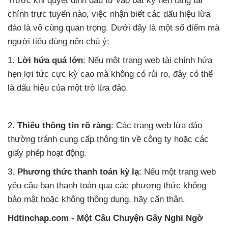
Trước khi quyết định đầu tư vào bất kỳ nền tảng tài
chính trực tuyến nào, việc nhận biết các dấu hiệu lừa
đảo là vô cùng quan trọng. Dưới đây là một số điểm mà
người tiêu dùng nên chú ý:
1.
Lời hứa quá lớn
: Nếu một trang web tài chính hứa
hẹn lợi tức cực kỳ cao mà không có rủi ro, đây có thể
là dấu hiệu của một trò lừa đảo.
2.
Thiếu thông tin rõ ràng
: Các trang web lừa đảo
thường tránh cung cấp thông tin về công ty hoặc các
giấy phép hoạt động.
3.
Phương thức thanh toán kỳ lạ
: Nếu một trang web
yêu cầu bạn thanh toán qua các phương thức không
bảo mật hoặc không thông dụng, hãy cẩn thận.
Hdtinchap.com - Một Câu Chuyện Gây Nghi Ngờ