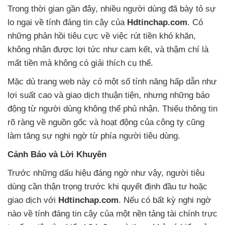
Trong thời gian gần đây, nhiều người dùng đã bày tỏ sự
lo ngại về tính đáng tin cậy của
Hdtinchap.com
. Có
những phản hồi tiêu cực về việc rút tiền khó khăn,
không nhận được lợi tức như cam kết, và thậm chí là
mất tiền mà không có giải thích cụ thể.
Mặc dù trang web này có một số tính năng hấp dẫn như
lợi suất cao và giao dịch thuận tiện, nhưng những báo
động từ người dùng không thể phủ nhận. Thiếu thông tin
rõ ràng về nguồn gốc và hoạt động của công ty cũng
làm tăng sự nghi ngờ từ phía người tiêu dùng.
Cảnh Báo và Lời Khuyên
Trước những dấu hiệu đáng ngờ như vậy, người tiêu
dùng cần thận trọng trước khi quyết định đầu tư hoặc
giao dịch với
Hdtinchap.com
. Nếu có bất kỳ nghi ngờ
nào về tính đáng tin cậy của một nền tảng tài chính trực