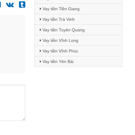
Vay tiền Tiền Giang
Vay tiền Trà Vinh
Vay tiền Tuyên Quang
Vay tiền Vĩnh Long
Vay tiền Vĩnh Phúc
Vay tiền Yên Bái