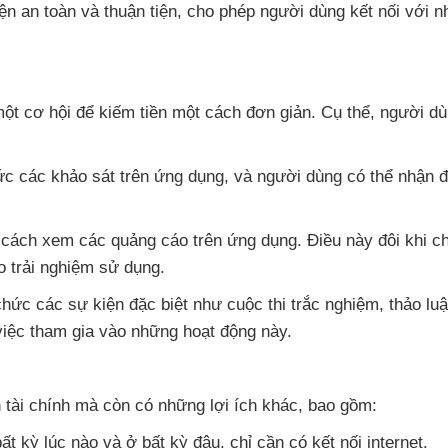
n an toàn và thuận tiện, cho phép người dùng kết nối với 
một cơ hội để kiếm tiền một cách đơn giản. Cụ thể, người dù
ức các khảo sát trên ứng dụng, và người dùng có thể nhận 
 cách xem các quảng cáo trên ứng dụng. Điều này đôi khi chỉ
o trải nghiệm sử dụng.
chức các sự kiện đặc biệt như cuộc thi trắc nghiệm, thảo lu
iệc tham gia vào những hoạt động này.
ch tài chính mà còn có những lợi ích khác, bao gồm:
ất kỳ lúc nào và ở bất kỳ đâu, chỉ cần có kết nối internet.