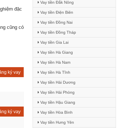
Vay tiền Đắk Nông
 nghiệm đặc
Vay tiền Điện Biên
Vay tiền Đồng Nai
ùng cũng có
Vay tiền Đồng Tháp
Vay tiền Gia Lai
Vay tiền Hà Giang
Vay tiền Hà Nam
ng ký vay
Vay tiền Hà Tĩnh
Vay tiền Hải Dương
Vay tiền Hải Phòng
Vay tiền Hậu Giang
ng ký vay
Vay tiền Hòa Bình
Vay tiền Hưng Yên