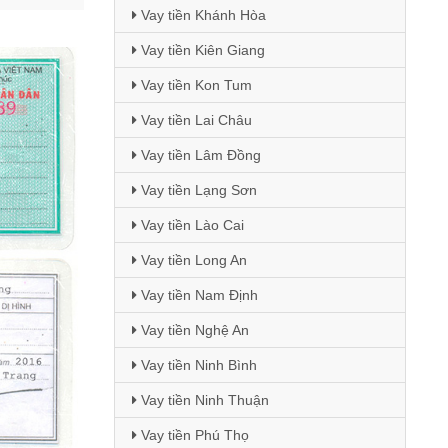
Vay tiền Khánh Hòa
Vay tiền Kiên Giang
Vay tiền Kon Tum
Vay tiền Lai Châu
Vay tiền Lâm Đồng
Vay tiền Lạng Sơn
Vay tiền Lào Cai
Vay tiền Long An
Vay tiền Nam Định
Vay tiền Nghệ An
Vay tiền Ninh Bình
Vay tiền Ninh Thuận
Vay tiền Phú Thọ