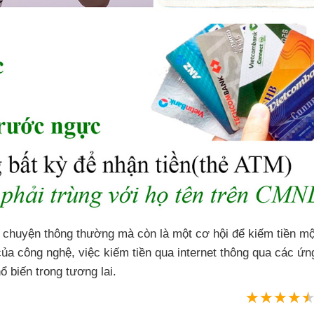
rò chuyện thông thường mà còn là một cơ hội để kiếm tiền m
 của công nghệ, việc kiếm tiền qua internet thông qua các ứ
ổ biến trong tương lai.