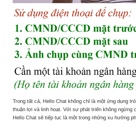
Trong tất cả, Hello Chat không chỉ là một ứng dụng t
thuận lợi và linh hoạt. Với sự phát triển không ngừng
Hello Chat sẽ tiếp tục là một trong những xu hướng ph