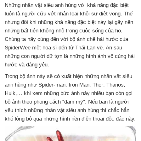
Những nhân vật siêu anh hùng
với khả năng
đặc biệt
luôn là người cứu vớt nhân loại khỏi sự diệt vong
. Thế
nhưng đôi khi
những khả năng
đặc biệt này lại gây nên
những bất tiện không nhỏ trong cuộc sống
của họ
.
Chúng ta hãy cùng đến
với bộ ảnh chế hài hước
của
SpiderWee một hoạ sĩ đến từ Thái Lan vẽ
. Ẩn sau
những con người dữ tợn là
những hình ảnh vô cùng hài
hước
và đáng yêu.
Trong bộ ảnh này
sẽ có xuất hiện
những nhân vật siêu
anh hùng như Spider-man
, Iron Man
, Thor
, Thanos
,
Hulk,… khi xem
những bức ảnh này nhiều bạn còn gọi
bộ ảnh theo phong cách “đam mỹ”
.
Nếu bạn là người
yêu thích
những nhân vật siêu anh hùng
thì chắc hẳn
khó lòng bỏ qua
những hình nền điện thoại độc đáo này.