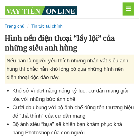
MEN
Trang chủ
Tin tức tài chính
Hình nền điện thoại “lầy lội” của
những siêu anh hùng
Nếu bạn là người yêu thích những nhân vật siêu anh
hùng thì chắc hẳn khó lòng bỏ qua những hình nền
điện thoại độc đáo này.
Khổ sở vì đợt nắng nóng kỷ lục
, cư dân mạng giải
tỏa
với
những bức ảnh chế
Cười đau bụng
với bộ ảnh chế dùng tên thương hiệu
để “thả thính”
của cư dân mạng
Bộ ảnh siêu “bựa”
sẽ khiến bạn khâm phục khả
năng Photoshop
của con người