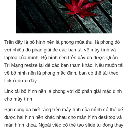
Trên đây là bộ hình nền lá phong mùa thu
, lá phong đỏ
với nhiều độ phân giải
để
các bạn tải về máy tính
và
laptop
của mình
. Bộ hình nền trên đây
đã
được Quản
Trị Mạng resize lại
để
các bạn tham khảo
.
Nếu muốn tải
về bộ hình nền lá phong mặc định
, bạn
có thể tải theo
link ở
dưới đây.
Link tải bộ hình nền lá phong
với độ phân giải mặc định
cho máy tính
Bạn
cũng
đã biết rằng trên máy tính
của mình
có thể
để
được hai hình nền khác nhau cho màn hình desktop
và
màn hình khóa
. Ngoài việc
có thể tạo slide tự động thay