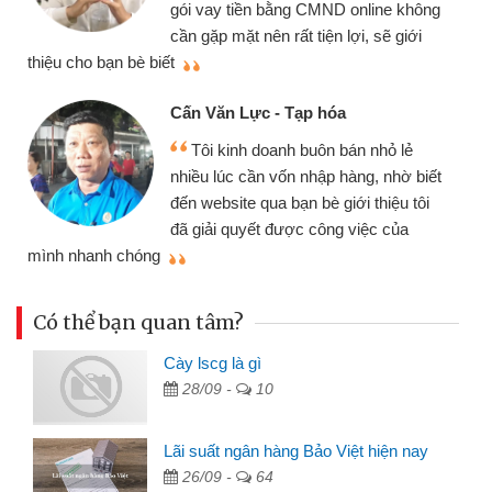
gói vay tiền bằng CMND online không
cần gặp mặt nên rất tiện lợi, sẽ giới
thiệu cho bạn bè biết
qu
Cấn Văn Lực - Tạp hóa
Tôi kinh doanh buôn bán nhỏ lẻ
nhiều lúc cần vốn nhập hàng, nhờ biết
đến website qua bạn bè giới thiệu tôi
đã giải quyết được công việc của
mình nhanh chóng
th
Có thể bạn quan tâm?
Cày lscg là gì
28/09 -
10
Lãi suất ngân hàng Bảo Việt hiện nay
26/09 -
64