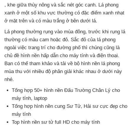
, khe giữa thùy nông
và sắc nét góc cạnh
. Lá phong
xanh ở một số khu vực thường có đặc điểm xanh nhạt
ở mặt trên
và có màu trắng ở bên dưới lá.
Lá phong thường rụng vào mùa đông
, trước khi rụng lá
thường có màu cam
hoặc đỏ
. Sắc đỏ
của lá phong
ngoài việc trang trí cho đường phố
thì chúng
cũng là
chủ đề hình nền hấp dẫn cho máy tính
và điện thoại
.
Bạn
có thể tham khảo
và tải về bộ hình nền lá phong
mùa thu
với nhiều độ phân giải khác nhau ở dưới này
nhé.
Tổng hợp 50+ hình nền Đấu Trường Chân Lý cho
máy tính
, laptop
Tổng hợp hình nền cung Sư Tử
, Hải sư cực đẹp cho
máy tính
Top hình nền sư tử full HD cho máy tính